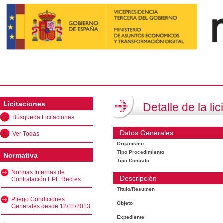
Licitaciones
Detalle de la lic
Búsqueda Licitaciones
Datos Generales
Ver Todas
Organismo
Tipo Procedimiento
Normativa
Tipo Contrato
Normas Internas de
Descripción
Contratación EPE Red.es
Título/Resumen
Pliego Condiciones
Objeto
Generales desde 12/11/2013
Expediente