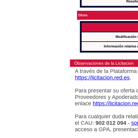
Result
Otros
Modificación 
Información relativa 
Observaciones de la Licitacion
A través de la Plataforma 
https://licitacion.red.es
.
Para presentar su oferta 
Proveedores y Apoderado
enlace
https://licitacion.r
Para cualquier duda relat
el CAU:
902 012 094
-
so
acceso a GPA, presentaci