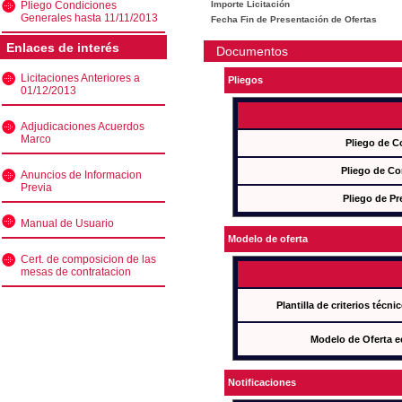
Pliego Condiciones
Importe Licitación
Generales hasta 11/11/2013
Fecha Fin de Presentación de Ofertas
Enlaces de interés
Documentos
Licitaciones Anteriores a
Pliegos
01/12/2013
Adjudicaciones Acuerdos
Marco
Pliego de C
Pliego de Co
Anuncios de Informacion
Previa
Pliego de Pr
Manual de Usuario
Modelo de oferta
Cert. de composicion de las
mesas de contratacion
Plantilla de criterios técn
Modelo de Oferta e
Notificaciones