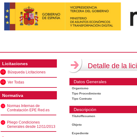
Licitaciones
Detalle de la lic
Búsqueda Licitaciones
Datos Generales
Ver Todas
Organismo
Tipo Procedimiento
Normativa
Tipo Contrato
Normas Internas de
Descripción
Contratación EPE Red.es
Título/Resumen
Pliego Condiciones
Objeto
Generales desde 12/11/2013
Expediente