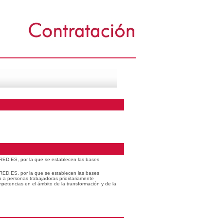
 RED.ES, por la que se establecen las bases
 RED.ES, por la que se establecen las bases
o a personas trabajadoras prioritariamente
petencias en el ámbito de la transformación y de la