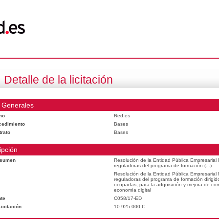
Detalle de la licitación
 Generales
mo
Red.es
cedimiento
Bases
trato
Bases
ipción
esumen
Resolución de la Entidad Pública Empresarial
reguladoras del programa de formación (...)
Resolución de la Entidad Pública Empresarial
reguladoras del programa de formación dirigid
ocupadas, para la adquisición y mejora de com
economía digital
te
C058/17-ED
icitación
10.925.000 €