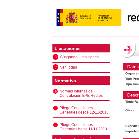
Licitaciones
Búsqueda Licitaciones
Datos
Ver Todas
Organis
Tipo Pro
Normativa
Tipo Con
Normas Internas de
Descr
Contratación EPE Red.es
Título/R
Pliego Condiciones
Objeto
Generales desde 12/11/2013
Pliego Condiciones
Expedien
Generales hasta 11/11/2013
Importe L