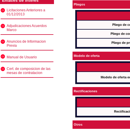
Enlaces de interés
Pliegos
Licitaciones Anteriores a
01/12/2013
Pliego de c
Adjudicaciones Acuerdos
Marco
Pliego de co
Anuncios de Informacion
Pliego de pr
Previa
Modelo de oferta
Manual de Usuario
Cert. de composicion de las
mesas de contratacion
Modelo de oferta e
Rectificaciones
Rectificac
Otros