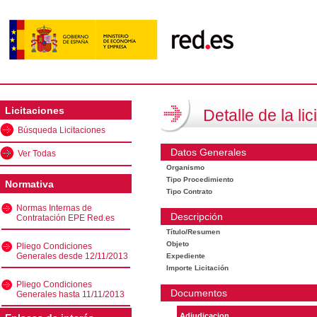
Licitaciones
Detalle de la lic
Búsqueda Licitaciones
Datos Generales
Ver Todas
Organismo
Tipo Procedimiento
Normativa
Tipo Contrato
Normas Internas de
Descripción
Contratación EPE Red.es
Título/Resumen
Objeto
Pliego Condiciones
Generales desde 12/11/2013
Expediente
Importe Licitación
Pliego Condiciones
Documentos
Generales hasta 11/11/2013
Adjudicacion