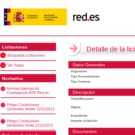
Licitaciones
Detalle de la lic
Búsqueda Licitaciones
Datos Generales
Ver Todas
Organismo
Tipo Procedimiento
Normativa
Tipo Contrato
Normas Internas de
Descripción
Contratación EPE Red.es
Título/Resumen
Pliego Condiciones
Objeto
Generales desde 12/11/2013
Expediente
Pliego Condiciones
Importe Licitación
Generales hasta 11/11/2013
Documentos