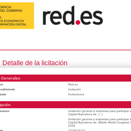
Detalle de la licitación
 Generales
mo
Red.es
cedimiento
Invitación
trato
Invitaciones
ipción
esumen
Invitación general a empresas para participar
Capital Barcelona de: (...)
Invitación general a empresas para participar
Capital Barcelona de: Mobile World Congress
2018
te
C018/18-CO