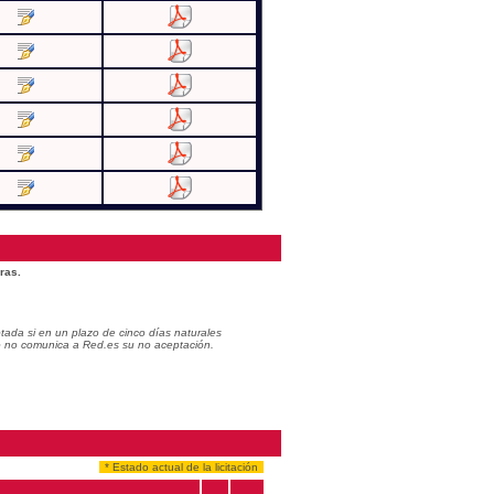
ras.
ada si en un plazo de cinco días naturales
do no comunica a Red.es su no aceptación.
* Estado actual de la licitación