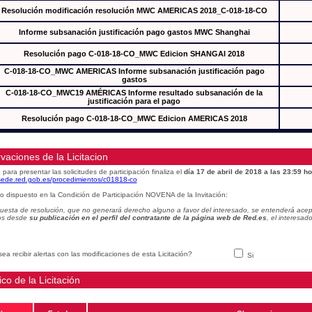
Resolución modificación resolución MWC AMERICAS 2018_C-018-18-CO
Informe subsanación justificación pago gastos MWC Shanghai
Resolución pago C-018-18-CO_MWC Edicion SHANGAI 2018
C-018-18-CO_MWC AMERICAS Informe subsanación justificación pago
gastos
C-018-18-CO_MWC19 AMÉRICAS Informe resultado subsanación de la
justificación para el pago
Resolución pago C-018-18-CO_MWC Edicion AMERICAS 2018
vaciones de la Licitacion
 para presentar las solicitudes de participación finaliza el
día 17 de abril de 2018 a las 23:59 ho
/sede.red.gob.es/procedimientos/c01818-co
o dispuesto en la Condición de Participación NOVENA de la Invitación:
uesta de resolución, que no generará derecho alguno a favor del interesado, se entenderá acept
os desde
su publicación en el perfil del contratante de la página web de Red.es
, el interesa
ea recibir alertas con las modificaciones de esta Licitación?
Si
ico de la Licitación