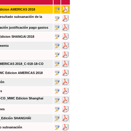
Edicion AMERICAS 2018
sultado subsanación de la
ión justificación pago gastos
Edicion SHANGAI 2018
umento
 AMERICAS 2018_C-018-18-CO
MWC Edicion AMERICAS 2018
ión
os
CO_MWC Edicion Shanghai
nes
O_Edición SHANGHÁI
do subsanación