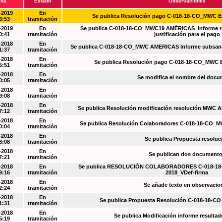
cha
Estado
Observaciones
-2019
En
Se publica Resolución pago C-018-18-CO_MWC 
6:53
tramitación
-2019
En
Se publica C-018-18-CO_MWC19 AMÉRICAS_Informe re
0:41
tramitación
justificación para el pago
-2018
En
Se publica C-018-18-CO_MWC AMERICAS Informe subsanac
1:37
tramitación
-2018
En
Se publica Resolución pago C-018-18-CO_MWC 
5:51
tramitación
-2018
En
Se modifica el nombre del doc
0:05
tramitación
-2018
En
9:08
tramitación
-2018
En
Se publica Resolución modificación resolución MWC
7:12
tramitación
-2018
En
Se publica Resolución Colaboradores C-018-18-CO_
0:04
tramitación
-2018
En
Se publica Propuesta resoluc
8:08
tramitación
-2018
En
Se publican dos document
7:21
tramitación
-2018
En
Se publica RESOLUCIÓN COLABORADORES C-018-18-
9:16
tramitación
2018_VDef-firma
-2018
En
Se añade texto en observacio
2:24
tramitación
-2018
En
Se publica Propuesta Resolución C-018-18-C
1:31
tramitación
-2018
En
Se publica Modificación informe resulta
5:19
tramitación