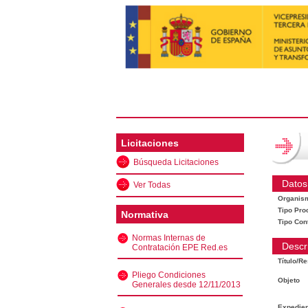
Licitaciones
Búsqueda Licitaciones
Datos
Ver Todas
Organis
Tipo Pro
Normativa
Tipo Con
Normas Internas de
Descr
Contratación EPE Red.es
Título/R
Pliego Condiciones
Objeto
Generales desde 12/11/2013
Expedien