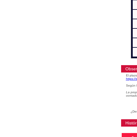
Obser
El plazo
https:/
Según l
La prop
contad
¿Des
Histór