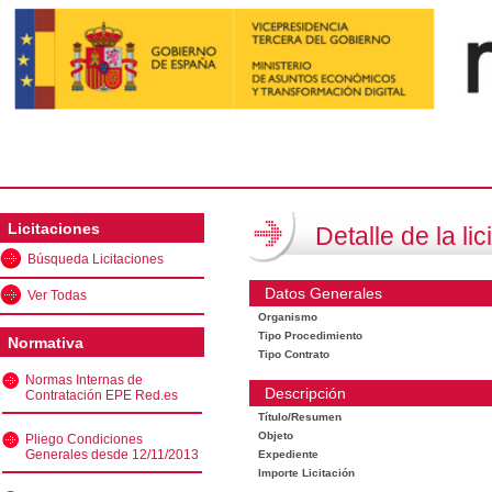
Licitaciones
Detalle de la lic
Búsqueda Licitaciones
Datos Generales
Ver Todas
Organismo
Tipo Procedimiento
Normativa
Tipo Contrato
Normas Internas de
Descripción
Contratación EPE Red.es
Título/Resumen
Objeto
Pliego Condiciones
Generales desde 12/11/2013
Expediente
Importe Licitación