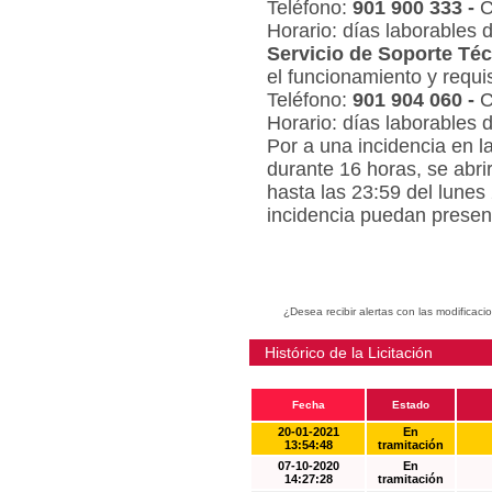
Teléfono:
901 900 333 -
C
Horario: días laborables 
Servicio de Soporte Téc
el funcionamiento y requi
Teléfono:
901 904 060 -
C
Horario: días laborables 
Por a una incidencia en l
durante 16 horas, se abri
hasta las 23:59 del lunes
incidencia puedan present
¿Desea recibir alertas con las modificaci
Histórico de la Licitación
Fecha
Estado
20-01-2021
En
13:54:48
tramitación
07-10-2020
En
14:27:28
tramitación