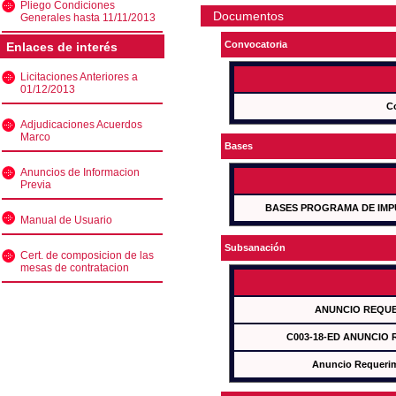
Pliego Condiciones
Documentos
Generales hasta 11/11/2013
Convocatoria
Enlaces de interés
Licitaciones Anteriores a
01/12/2013
C
Adjudicaciones Acuerdos
Marco
Bases
Anuncios de Informacion
Previa
BASES PROGRAMA DE IMP
Manual de Usuario
Subsanación
Cert. de composicion de las
mesas de contratacion
ANUNCIO REQUE
C003-18-ED ANUNCIO
Anuncio Requeri