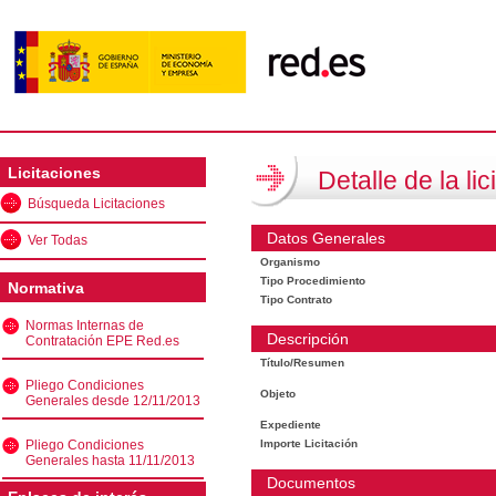
Licitaciones
Detalle de la lic
Búsqueda Licitaciones
Datos Generales
Ver Todas
Organismo
Tipo Procedimiento
Normativa
Tipo Contrato
Normas Internas de
Descripción
Contratación EPE Red.es
Título/Resumen
Pliego Condiciones
Objeto
Generales desde 12/11/2013
Expediente
Pliego Condiciones
Importe Licitación
Generales hasta 11/11/2013
Documentos