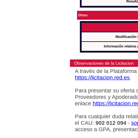
Result
Otros
Modificación 
Información relativa 
Observaciones de la Licitacion
A través de la Plataforma 
https://licitacion.red.es
.
Para presentar su oferta 
Proveedores y Apoderado
enlace
https://licitacion.r
Para cualquier duda relat
el CAU:
902 012 094
-
so
acceso a GPA, presentaci