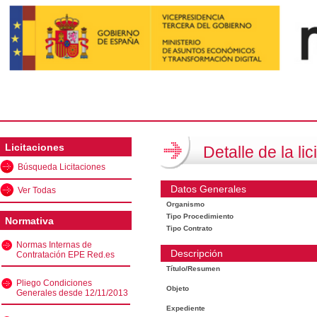
Licitaciones
Detalle de la lic
Búsqueda Licitaciones
Datos Generales
Ver Todas
Organismo
Tipo Procedimiento
Normativa
Tipo Contrato
Normas Internas de
Descripción
Contratación EPE Red.es
Título/Resumen
Pliego Condiciones
Objeto
Generales desde 12/11/2013
Expediente