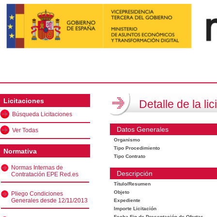
Licitaciones
Detalle de la lic
Búsqueda Licitaciones
Datos Generales
Ver Todas
Organismo
Tipo Procedimiento
Normativa
Tipo Contrato
Normas Internas de
Descripción
Contratación EPE Red.es
Título/Resumen
Objeto
Pliego Condiciones
Generales desde 12/11/2013
Expediente
Importe Licitación
Fecha Fin de Presentación de Ofertas