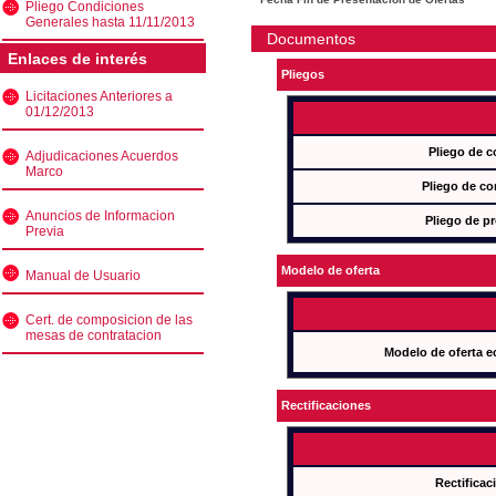
Pliego Condiciones
Generales hasta 11/11/2013
Documentos
Enlaces de interés
Pliegos
Licitaciones Anteriores a
01/12/2013
Pliego de c
Adjudicaciones Acuerdos
Marco
Pliego de co
Anuncios de Informacion
Pliego de pr
Previa
Modelo de oferta
Manual de Usuario
Cert. de composicion de las
mesas de contratacion
Modelo de oferta e
Rectificaciones
Rectificac