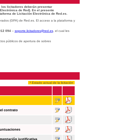
 los licitadores deberán presentar
 Electrónica de Red). En el presente
taforma de Licitación Electrónica de Red.es.
rados (GPA) de Red.es. El acceso a la plataforma y
012 094
–
soporte.licitadores@red.es
, el cual les
ctos públicos de apertura de sobres
* Estado actual de la licitación
el contrato
puntuaciones
mentación justificativa