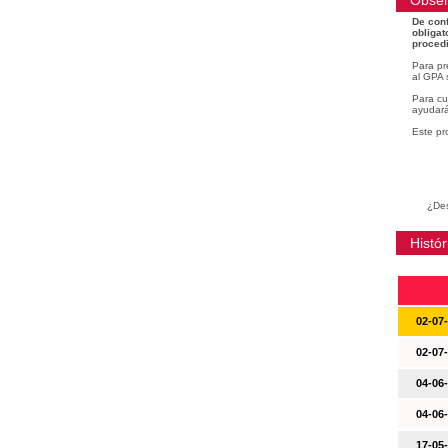
Obser
De conf
obligat
procedi
Para pr
al GPA 
Para cu
ayudará
Este pr
¿Des
Histór
02-07
02-07
04-06
04-06
17-05