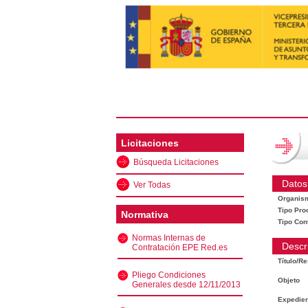
Licitaciones
Búsqueda Licitaciones
Datos
Ver Todas
Organis
Tipo Pro
Normativa
Tipo Con
Normas Internas de
Descr
Contratación EPE Red.es
Título/R
Pliego Condiciones
Objeto
Generales desde 12/11/2013
Expedien