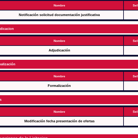
Nombre
Sel
Notificación solicitud documentación justificativa
dicacion
Nombre
Sel
Adjudicación
alización
Nombre
Sel
Formalización
s
Nombre
Sel
Modificación fecha presentación de ofertas