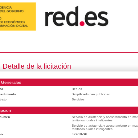
Detalle de la licitación
 Generales
mo
Red.es
cedimiento
Simplificado con publicidad
trato
Servicios
ipción
esumen
Servicio de asistencia y asesoramiento en mat
territorios rurales inteligentes
Servicio de asistencia y asesoramiento en mat
territorios rurales inteligentes
te
029/18-SP