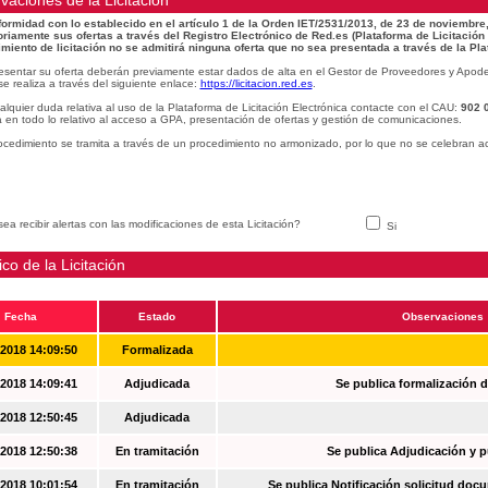
vaciones de la Licitacion
ormidad con lo establecido en el artículo 1 de la Orden IET/2531/2013, de 23 de noviembre,
oriamente sus ofertas a través del Registro Electrónico de Red.es (Plataforma de Licitación
miento de licitación no se admitirá ninguna oferta que no sea presentada a través de la Pla
esentar su oferta deberán previamente estar dados de alta en el Gestor de Proveedores y Apode
se realiza a través del siguiente enlace:
https://licitacion.red.es
.
alquier duda relativa al uso de la Plataforma de Licitación Electrónica contacte con el CAU:
902 
 en todo lo relativo al acceso a GPA, presentación de ofertas y gestión de comunicaciones.
ocedimiento se tramita a través de un procedimiento no armonizado, por lo que no se celebran a
ea recibir alertas con las modificaciones de esta Licitación?
Si
ico de la Licitación
Fecha
Estado
Observaciones
-2018 14:09:50
Formalizada
-2018 14:09:41
Adjudicada
Se publica formalización d
-2018 12:50:45
Adjudicada
-2018 12:50:38
En tramitación
Se publica Adjudicación y 
-2018 10:01:54
En tramitación
Se publica Notificación solicitud docu