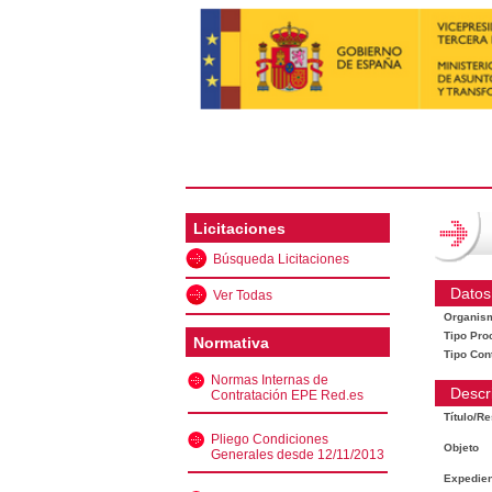
Licitaciones
Búsqueda Licitaciones
Datos
Ver Todas
Organis
Tipo Pro
Normativa
Tipo Con
Normas Internas de
Descr
Contratación EPE Red.es
Título/R
Pliego Condiciones
Objeto
Generales desde 12/11/2013
Expedien