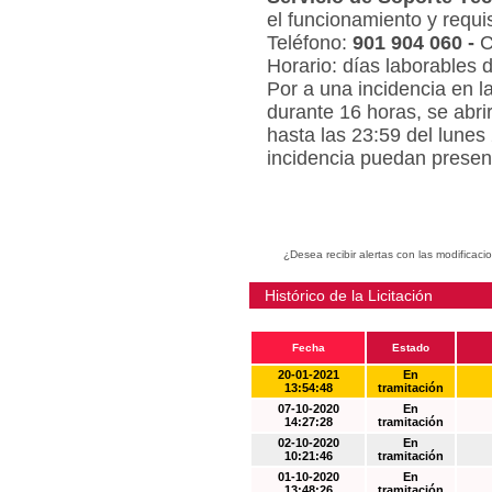
el funcionamiento y requi
Teléfono:
901 904 060 -
C
Horario: días laborables 
Por a una incidencia en l
durante 16 horas, se abri
hasta las 23:59 del lunes
incidencia puedan present
¿Desea recibir alertas con las modificaci
Histórico de la Licitación
Fecha
Estado
20-01-2021
En
13:54:48
tramitación
07-10-2020
En
14:27:28
tramitación
02-10-2020
En
10:21:46
tramitación
01-10-2020
En
13:48:26
tramitación