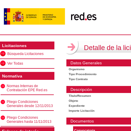
Licitaciones
Detalle de la lic
Búsqueda Licitaciones
Datos Generales
Ver Todas
Organismo
Tipo Procedimiento
Normativa
Tipo Contrato
Normas Internas de
Descripción
Contratación EPE Red.es
Título/Resumen
Objeto
Pliego Condiciones
Generales desde 12/11/2013
Expediente
Importe Licitación
Pliego Condiciones
Documentos
Generales hasta 11/11/2013
Convocatoria