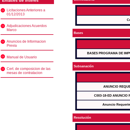
Enlaces de interés
Licitaciones Anteriores a
01/12/2013
C
Adjudicaciones Acuerdos
Marco
Bases
Anuncios de Informacion
Previa
BASES PROGRAMA DE IMP
Manual de Usuario
Subsanación
Cert. de composicion de las
mesas de contratacion
ANUNCIO REQUE
C003-18-ED ANUNCIO
Anuncio Requeri
Resolución