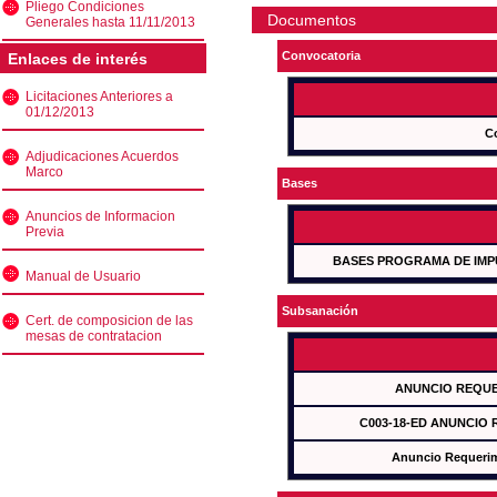
Pliego Condiciones
Documentos
Generales hasta 11/11/2013
Convocatoria
Enlaces de interés
Licitaciones Anteriores a
01/12/2013
C
Adjudicaciones Acuerdos
Marco
Bases
Anuncios de Informacion
Previa
BASES PROGRAMA DE IMP
Manual de Usuario
Subsanación
Cert. de composicion de las
mesas de contratacion
ANUNCIO REQUE
C003-18-ED ANUNCIO
Anuncio Requeri