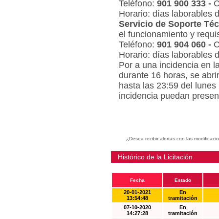
Teléfono:
901 900 333 -
C
Horario: días laborables 
Servicio de Soporte Téc
el funcionamiento y requi
Teléfono:
901 904 060 -
C
Horario: días laborables 
Por a una incidencia en l
durante 16 horas, se abri
hasta las 23:59 del lunes
incidencia puedan present
¿Desea recibir alertas con las modificaci
Histórico de la Licitación
Fecha
Estado
20-01-2021
En
13:54:48
tramitación
07-10-2020
En
14:27:28
tramitación