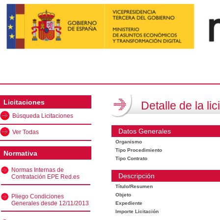
Licitaciones
Detalle de la lic
Búsqueda Licitaciones
Datos Generales
Ver Todas
Organismo
Tipo Procedimiento
Normativa
Tipo Contrato
Normas Internas de
Descripción
Contratación EPE Red.es
Título/Resumen
Objeto
Pliego Condiciones
Generales desde 12/11/2013
Expediente
Importe Licitación