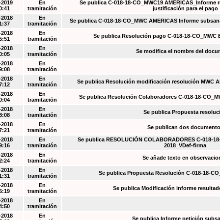
-2019
En
Se publica C-018-18-CO_MWC19 AMÉRICAS_Informe re
0:41
tramitación
justificación para el pago
-2018
En
Se publica C-018-18-CO_MWC AMERICAS Informe subsanac
1:37
tramitación
-2018
En
Se publica Resolución pago C-018-18-CO_MWC 
5:51
tramitación
-2018
En
Se modifica el nombre del doc
0:05
tramitación
-2018
En
9:08
tramitación
-2018
En
Se publica Resolución modificación resolución MWC
7:12
tramitación
-2018
En
Se publica Resolución Colaboradores C-018-18-CO_
0:04
tramitación
-2018
En
Se publica Propuesta resoluc
8:08
tramitación
-2018
En
Se publican dos document
7:21
tramitación
-2018
En
Se publica RESOLUCIÓN COLABORADORES C-018-18-
9:16
tramitación
2018_VDef-firma
-2018
En
Se añade texto en observacio
2:24
tramitación
-2018
En
Se publica Propuesta Resolución C-018-18-C
1:31
tramitación
-2018
En
Se publica Modificación informe resulta
5:19
tramitación
-2018
En
4:50
tramitación
-2018
En
Se publica Informe petición subs