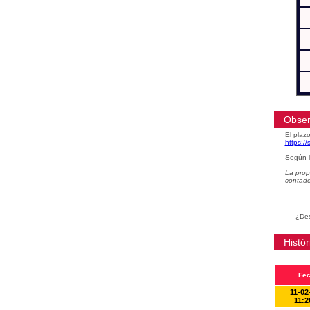
Obser
El plazo
https:/
Según l
La prop
contad
¿Des
Histór
Fe
11-02
11:2