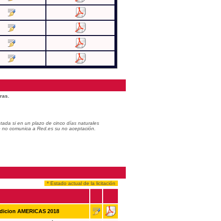
ras.
ada si en un plazo de cinco días naturales
do no comunica a Red.es su no aceptación.
* Estado actual de la licitación
Edicion AMERICAS 2018