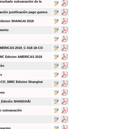
sultado subsanación de la
ión justificación pago gastos
Edicion SHANGAI 2018
umento
 AMERICAS 2018_C-018-18-CO
MWC Edicion AMERICAS 2018
ión
os
CO_MWC Edicion Shanghai
nes
O_Edición SHANGHÁI
do subsanación
anacion