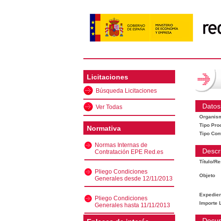
Licitaciones
Búsqueda Licitaciones
Datos
Ver Todas
Organis
Tipo Pro
Normativa
Tipo Con
Normas Internas de
Descr
Contratación EPE Red.es
Título/R
Pliego Condiciones
Objeto
Generales desde 12/11/2013
Expedien
Pliego Condiciones
Importe L
Generales hasta 11/11/2013
Docu