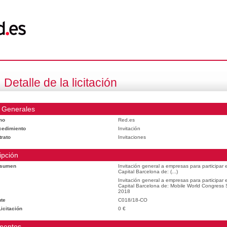
Detalle de la licitación
 Generales
mo
Red.es
cedimiento
Invitación
trato
Invitaciones
ipción
esumen
Invitación general a empresas para participar
Capital Barcelona de: (...)
Invitación general a empresas para participar
Capital Barcelona de: Mobile World Congress
2018
te
C018/18-CO
icitación
0 €
mentos