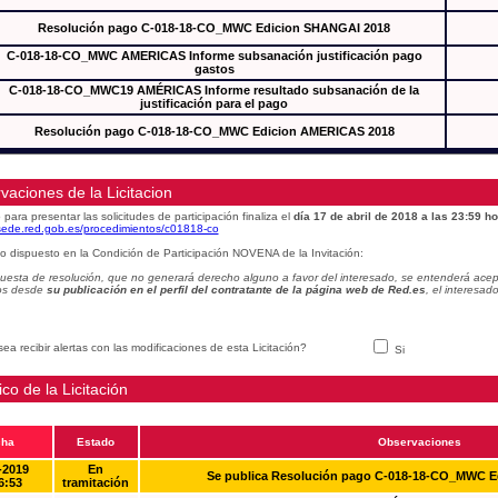
Resolución pago C-018-18-CO_MWC Edicion SHANGAI 2018
C-018-18-CO_MWC AMERICAS Informe subsanación justificación pago
gastos
C-018-18-CO_MWC19 AMÉRICAS Informe resultado subsanación de la
justificación para el pago
Resolución pago C-018-18-CO_MWC Edicion AMERICAS 2018
vaciones de la Licitacion
 para presentar las solicitudes de participación finaliza el
día 17 de abril de 2018 a las 23:59 ho
/sede.red.gob.es/procedimientos/c01818-co
o dispuesto en la Condición de Participación NOVENA de la Invitación:
uesta de resolución, que no generará derecho alguno a favor del interesado, se entenderá acept
os desde
su publicación en el perfil del contratante de la página web de Red.es
, el interesa
ea recibir alertas con las modificaciones de esta Licitación?
Si
ico de la Licitación
cha
Estado
Observaciones
-2019
En
Se publica Resolución pago C-018-18-CO_MWC 
6:53
tramitación