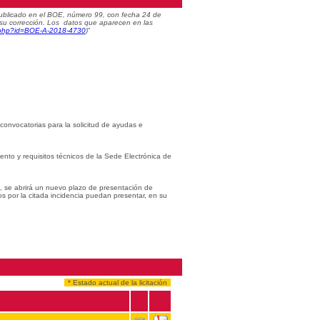
) publicado en el BOE, número 99, con fecha 24 de
 su corrección. Los datos que aparecen en las
c.php?id=BOE-A-2018-4730
)
”
 convocatorias para la solicitud de ayudas e
iento y requisitos técnicos de la Sede Electrónica de
s, se abrirá un nuevo plazo de presentación de
os por la citada incidencia puedan presentar, en su
* Estado actual de la licitación