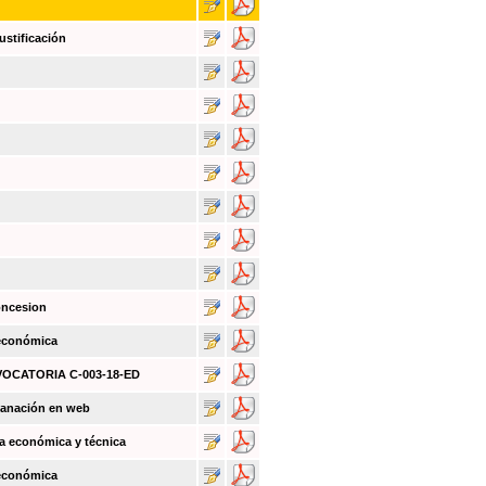
ustificación
oncesion
 económica
NVOCATORIA C-003-18-ED
sanación en web
a económica y técnica
 económica