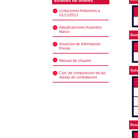
Enlaces de interés
Licitaciones Anteriores a
01/12/2013
Adjudicaciones Acuerdos
Marco
Bas
Anuncios de Informacion
Previa
Manual de Usuario
Subs
Cert. de composicion de las
mesas de contratacion
Reso