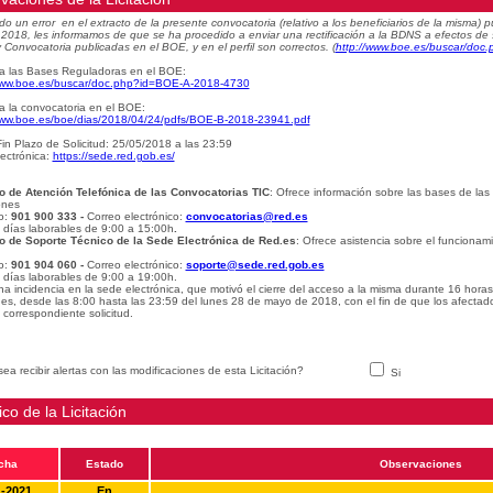
do un error en el extracto de la presente convocatoria (relativo a los beneficiarios de la misma
e 2018, les informamos de que se ha procedido a enviar una rectificación a la BDNS a efectos de
 Convocatoria publicadas en el BOE, y en el perfil son correctos.
(
http://www.boe.es/buscar/do
a las Bases Reguladoras en el BOE:
www.boe.es/buscar/doc.php?id=BOE-A-2018-4730
a la convocatoria en el BOE:
www.boe.es/boe/dias/2018/04/24/pdfs/BOE-B-2018-23941.pdf
in Plazo de Solicitud: 25/05/2018 a las 23:59
ectrónica:
https://sede.red.gob.es/
o de Atención Telefónica de las Convocatorias TIC
: Ofrece información sobre las bases de las
ones
o:
901 900 333 -
Correo electrónico:
convocatorias@red.es
: días laborables de 9:00 a 15:00h
.
o de Soporte Técnico de la Sede Electrónica de Red.es
: Ofrece asistencia sobre el funcionam
o:
901 904 060 -
Correo electrónico:
soporte@sede.red.gob.es
: días laborables de 9:00 a 19:00h.
na incidencia en la sede electrónica, que motivó el cierre del acceso a la misma durante 16 hora
udes, desde las 8:00 hasta las 23:59 del lunes 28 de mayo de 2018, con el fin de que los afectad
 correspondiente solicitud.
ea recibir alertas con las modificaciones de esta Licitación?
Si
ico de la Licitación
cha
Estado
Observaciones
1-2021
En