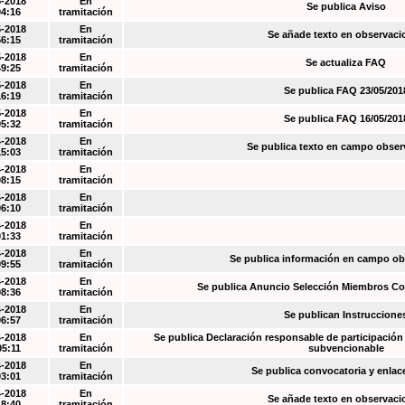
5-2018
En
Se publica Aviso
04:16
tramitación
5-2018
En
Se añade texto en observaci
56:15
tramitación
5-2018
En
Se actualiza FAQ
49:25
tramitación
5-2018
En
Se publica FAQ 23/05/201
16:19
tramitación
5-2018
En
Se publica FAQ 16/05/201
05:32
tramitación
4-2018
En
Se publica texto en campo obser
15:03
tramitación
4-2018
En
08:15
tramitación
4-2018
En
06:10
tramitación
4-2018
En
01:33
tramitación
4-2018
En
Se publica información en campo o
09:55
tramitación
4-2018
En
Se publica Anuncio Selección Miembros Co
08:36
tramitación
4-2018
En
Se publican Instruccione
06:57
tramitación
4-2018
En
Se publica Declaración responsable de participación 
05:11
tramitación
subvencionable
4-2018
En
Se publica convocatoria y enla
03:01
tramitación
4-2018
En
Se añade texto en observaci
18:40
tramitación