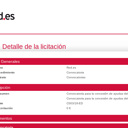
Detalle de la licitación
 Generales
mo
Red.es
cedimiento
Convocatoria
trato
Convocatorias
ipción
esumen
Convocatoria para la concesión de ayudas del
Convocatoria para la concesión de ayudas del
te
C003/18-ED
icitación
0 €
mentos
ocatoria