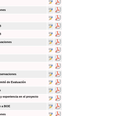
ones
8
8
vaciones
bservaciones
mité de Evaluación
s
y experiencia en el proyecto
ce a BOE
ones