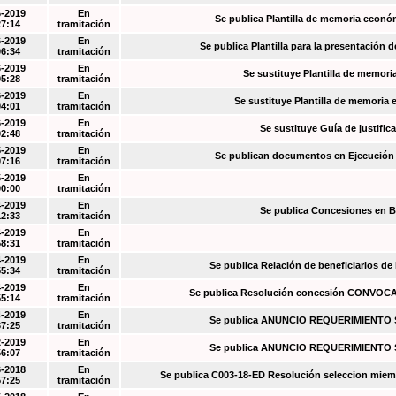
6-2019
En
Se publica Plantilla de memoria econó
27:14
tramitación
6-2019
En
Se publica Plantilla para la presentación d
06:34
tramitación
6-2019
En
Se sustituye Plantilla de memori
05:28
tramitación
6-2019
En
Se sustituye Plantilla de memoria
04:01
tramitación
6-2019
En
Se sustituye Guía de justific
02:48
tramitación
5-2019
En
Se publican documentos en Ejecución y
07:16
tramitación
5-2019
En
00:00
tramitación
4-2019
En
Se publica Concesiones en 
12:33
tramitación
4-2019
En
58:31
tramitación
4-2019
En
Se publica Relación de beneficiarios de
55:34
tramitación
4-2019
En
Se publica Resolución concesión CONVOC
55:14
tramitación
4-2019
En
Se publica ANUNCIO REQUERIMIENT
37:25
tramitación
2-2019
En
Se publica ANUNCIO REQUERIMIENT
56:07
tramitación
6-2018
En
Se publica C003-18-ED Resolución seleccion miem
57:25
tramitación