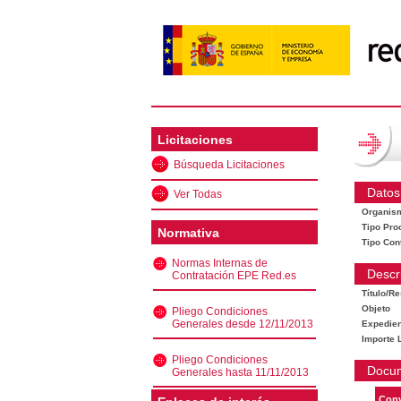
Licitaciones
Búsqueda Licitaciones
Datos
Ver Todas
Organis
Tipo Pro
Normativa
Tipo Con
Normas Internas de
Descr
Contratación EPE Red.es
Título/R
Objeto
Pliego Condiciones
Generales desde 12/11/2013
Expedien
Importe L
Pliego Condiciones
Docu
Generales hasta 11/11/2013
Conv