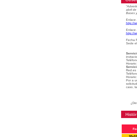
“
Adverti
abril d
Bases y
Enlace 
http://
Enlace 
http://
Fecha F
Sede el
Servici
invitaci
Teléfon
Horario
Servici
Red.es
Teléfon
Horario
Por a u
solicit
caso, la
¿Des
Histór
Fe
20-0