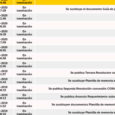
54:48
tramitación
0-2020
En
Se sustituye el documento Guía de j
27:28
tramitación
0-2020
En
21:46
tramitación
0-2020
En
48:26
tramitación
3-2020
En
29:39
tramitación
3-2020
En
17:09
tramitación
3-2020
En
48:55
tramitación
3-2020
En
46:58
tramitación
2-2019
En
02:05
tramitación
1-2019
En
Se publica Tercera Resolucion c
41:07
tramitación
1-2019
En
Se sustituye Plantilla de memoria
45:43
tramitación
0-2019
En
Se publica Segunda Resolución concesión CO
08:33
tramitación
0-2019
En
Se publica Anuncio Requerimiento sub
48:13
tramitación
9-2019
En
Se sustituyen documentos Plantilla de memori
01:52
tramitación
6-2019
En
Se sustituye Plantilla de memoria
08:10
tramitación