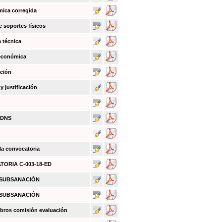
mica corregida
e soportes físicos
a técnica
 económica
ación
 justificación
BDNS
 la convocatoria
ATORIA C-003-18-ED
O SUBSANACIÓN
O SUBSANACIÓN
bros comisión evaluación