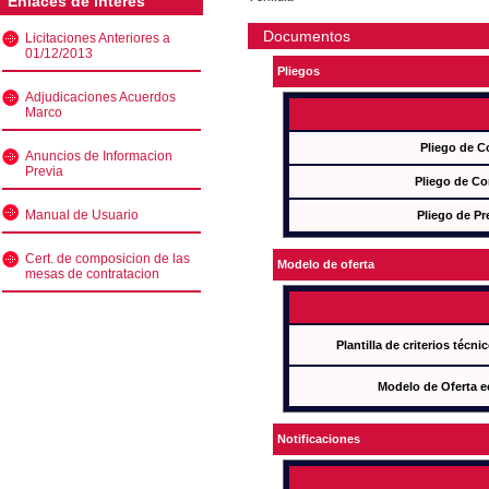
Enlaces de interés
Documentos
Licitaciones Anteriores a
01/12/2013
Pliegos
Adjudicaciones Acuerdos
Marco
Pliego de C
Anuncios de Informacion
Previa
Pliego de Co
Manual de Usuario
Pliego de Pr
Cert. de composicion de las
Modelo de oferta
mesas de contratacion
Plantilla de criterios técn
Modelo de Oferta e
Notificaciones