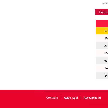
¿Des
Histór
07
25
25
10
08
24
24
|
|
Contacto
Aviso legal
Accesibilidad