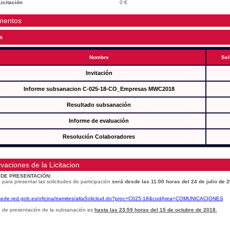
icitación
0 €
mentos
s
Nombre
Sel
Invitación
Informe subsanacion C-025-18-CO_Empresas MWC2018
Resultado subsanación
Informe de evaluación
Resolución Colaboradores
vaciones de la Licitacion
 DE PRESENTACIÓN:
 para presentar las solicitudes de participación
será desde las 11:00 horas del 24 de julio de 
/sede.red.gob.es/oficina/tramites/altaSolicitud.do?proc=C025-18&codArea=COMUNICACIONES
o de presentación de la subsanación es
hasta las 23:59 horas del 15 de octubre de 2018.