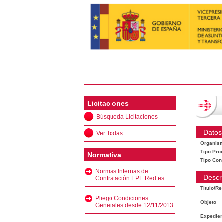
Licitaciones
Búsqueda Licitaciones
Datos
Ver Todas
Organis
Tipo Pro
Normativa
Tipo Con
Normas Internas de
Descr
Contratación EPE Red.es
Título/R
Pliego Condiciones
Objeto
Generales desde 12/11/2013
Expedien