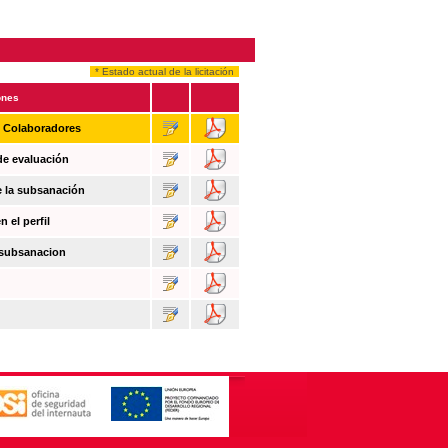
* Estado actual de la licitación
ones
n Colaboradores
de evaluación
e la subsanación
 el perfil
 subsanacion