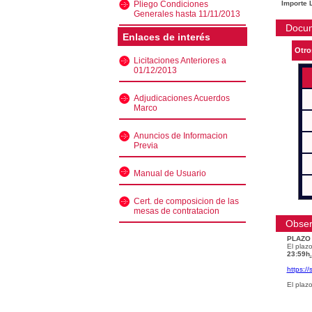
Pliego Condiciones
Importe L
Generales hasta 11/11/2013
Docu
Enlaces de interés
Otro
Licitaciones Anteriores a
01/12/2013
Adjudicaciones Acuerdos
Marco
Anuncios de Informacion
Previa
Manual de Usuario
Cert. de composicion de las
mesas de contratacion
Obser
PLAZO
El plazo
23:59h
.
https:/
El plaz