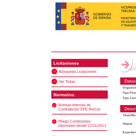
Licitaciones
Búsqueda Licitaciones
Datos
Ver Todas
Organis
Tipo Pro
Normativa
Tipo Con
Normas Internas de
Descr
Contratación EPE Red.es
Título/R
Pliego Condiciones
Objeto
Generales desde 12/11/2013
Expedien