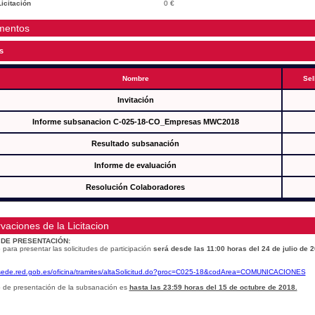
icitación
0 €
mentos
s
Nombre
Sel
Invitación
Informe subsanacion C-025-18-CO_Empresas MWC2018
Resultado subsanación
Informe de evaluación
Resolución Colaboradores
vaciones de la Licitacion
 DE PRESENTACIÓN:
 para presentar las solicitudes de participación
será desde las 11:00 horas del 24 de julio de 
/sede.red.gob.es/oficina/tramites/altaSolicitud.do?proc=C025-18&codArea=COMUNICACIONES
o de presentación de la subsanación es
hasta las 23:59 horas del 15 de octubre de 2018.