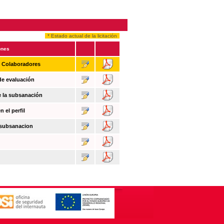
* Estado actual de la licitación
ones
n Colaboradores
de evaluación
e la subsanación
 el perfil
 subsanacion