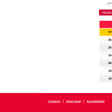
¿Des
Histór
07
25
25
10
08
24
24
|
|
Contacto
Aviso legal
Accesibilidad