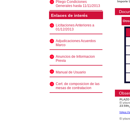
Pliego Condiciones
Importe L
Generales hasta 11/11/2013
Docu
Enlaces de interés
Otro
Licitaciones Anteriores a
01/12/2013
Adjudicaciones Acuerdos
Marco
Anuncios de Informacion
Previa
Manual de Usuario
Cert. de composicion de las
mesas de contratacion
Obser
PLAZO
El plazo
23:59h
.
https:/
El plaz