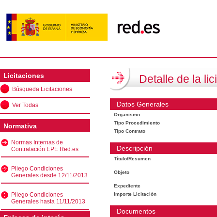
Licitaciones
Detalle de la lic
Búsqueda Licitaciones
Datos Generales
Ver Todas
Organismo
Tipo Procedimiento
Normativa
Tipo Contrato
Normas Internas de
Descripción
Contratación EPE Red.es
Título/Resumen
Pliego Condiciones
Objeto
Generales desde 12/11/2013
Expediente
Pliego Condiciones
Importe Licitación
Generales hasta 11/11/2013
Documentos