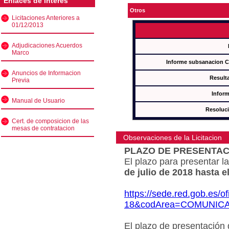
Enlaces de interés
Otros
Licitaciones Anteriores a
01/12/2013
Adjudicaciones Acuerdos
Marco
Informe subsanacion 
Anuncios de Informacion
Result
Previa
Inform
Manual de Usuario
Resoluc
Cert. de composicion de las
mesas de contratacion
Observaciones de la Licitacion
PLAZO DE PRESENTAC
El plazo para presentar la
de julio de 2018 hasta e
https://sede.red.gob.es/o
18&codArea=COMUNIC
El plazo de presentación