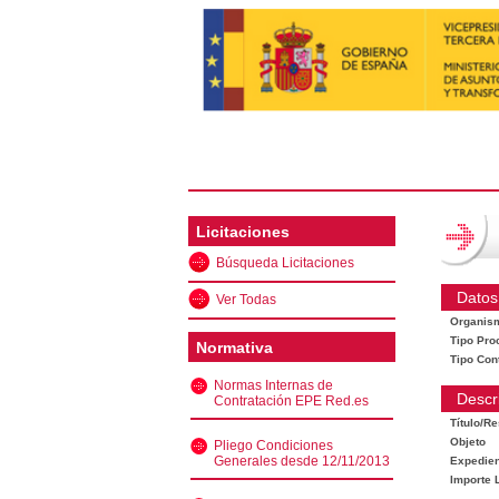
Licitaciones
Búsqueda Licitaciones
Datos
Ver Todas
Organis
Tipo Pro
Normativa
Tipo Con
Normas Internas de
Descr
Contratación EPE Red.es
Título/R
Objeto
Pliego Condiciones
Generales desde 12/11/2013
Expedien
Importe L