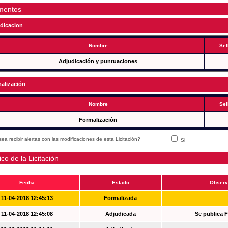
mentos
dicacion
Nombre
Sel
Adjudicación y puntuaciones
alización
Nombre
Sel
Formalización
ea recibir alertas con las modificaciones de esta Licitación?
Si
ico de la Licitación
Fecha
Estado
Observ
11-04-2018 12:45:13
Formalizada
11-04-2018 12:45:08
Adjudicada
Se publica 