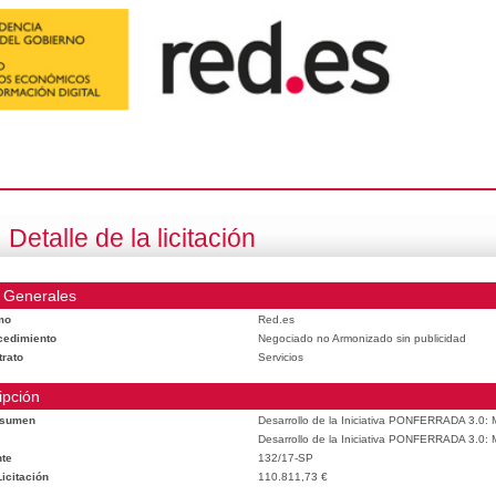
Detalle de la licitación
 Generales
mo
Red.es
cedimiento
Negociado no Armonizado sin publicidad
trato
Servicios
ipción
esumen
Desarrollo de la Iniciativa PONFERRADA 3.0: M
Desarrollo de la Iniciativa PONFERRADA 3.0: M
te
132/17-SP
icitación
110.811,73 €