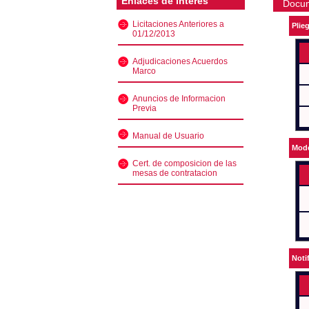
Enlaces de interés
Docu
Licitaciones Anteriores a
Plie
01/12/2013
Adjudicaciones Acuerdos
Marco
Anuncios de Informacion
Previa
Manual de Usuario
Mode
Cert. de composicion de las
mesas de contratacion
Noti