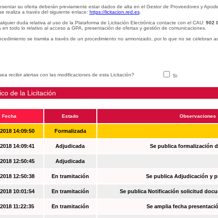
esentar su oferta deberán previamente estar dados de alta en el Gestor de Proveedores y Apode
se realiza a través del siguiente enlace:
https://licitacion.red.es
.
alquier duda relativa al uso de la Plataforma de Licitación Electrónica contacte con el CAU:
902 
 en todo lo relativo al acceso a GPA, presentación de ofertas y gestión de comunicaciones.
ocedimiento se tramita a través de un procedimiento no armonizado, por lo que no se celebran a
ea recibir alertas con las modificaciones de esta Licitación?
Si
ico de la Licitación
Fecha
Estado
Observaciones
-2018 14:09:50
Formalizada
-2018 14:09:41
Adjudicada
Se publica formalización d
-2018 12:50:45
Adjudicada
-2018 12:50:38
En tramitación
Se publica Adjudicación y 
-2018 10:01:54
En tramitación
Se publica Notificación solicitud docu
-2018 11:22:35
En tramitación
Se amplia fecha presentació