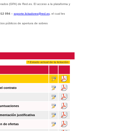
rados (GPA) de Red.es. El acceso a la plataforma y
012 094
–
soporte.licitadores@red.es
, el cual les
ctos públicos de apertura de sobres
* Estado actual de la licitación
el contrato
puntuaciones
mentación justificativa
n de ofertas