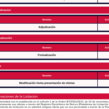
dicacion
Nombre
Sel
Adjudicación
alización
Nombre
Sel
Formalización
s
Nombre
Sel
Modificación fecha presentación de ofertas
vaciones de la Licitacion
ormidad con lo establecido en el artículo 1 de la Orden IET/2531/2013, de 23 de noviembre,
oriamente sus ofertas a través del Registro Electrónico de Red.es (Plataforma de Licitación
miento de licitación no se admitirá ninguna oferta que no sea presentada a través de la Pla