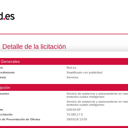
Detalle de la licitación
 Generales
mo
Red.es
cedimiento
Simplificado con publicidad
trato
Servicios
ipción
esumen
Servicio de asistencia y asesoramiento en mat
territorios rurales inteligentes
Servicio de asistencia y asesoramiento en mat
territorios rurales inteligentes
te
029/18-SP
icitación
74.380,17 €
n de Presentación de Ofertas
28/03/18 13:00