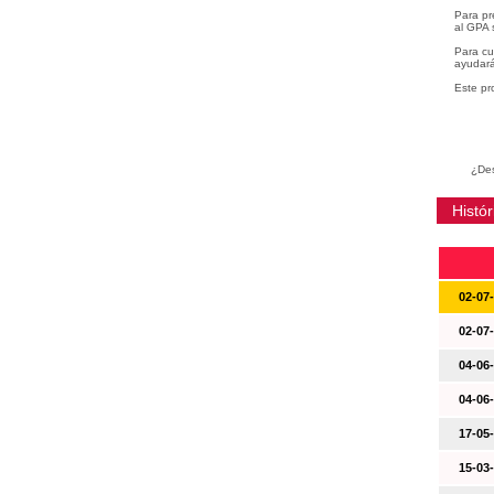
Para pr
al GPA 
Para cu
ayudará
Este pr
¿Des
Histór
02-07
02-07
04-06
04-06
17-05
15-03