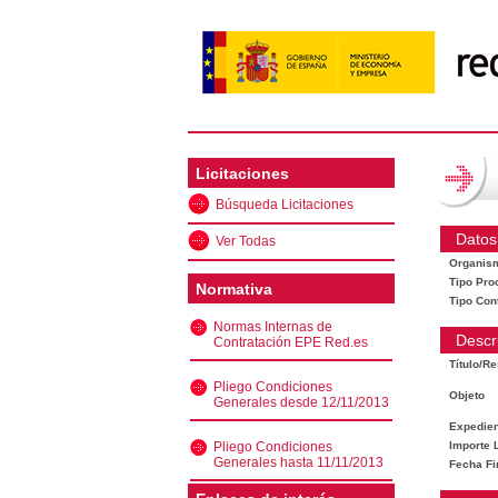
Licitaciones
Búsqueda Licitaciones
Datos
Ver Todas
Organis
Tipo Pro
Normativa
Tipo Con
Normas Internas de
Descr
Contratación EPE Red.es
Título/R
Pliego Condiciones
Objeto
Generales desde 12/11/2013
Expedien
Pliego Condiciones
Importe L
Generales hasta 11/11/2013
Fecha Fi