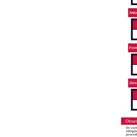
Adju
Form
Otro
Obser
De conf
obligat
procedi