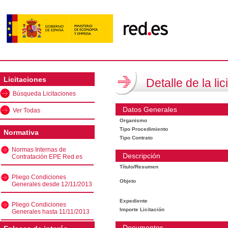
Licitaciones
Detalle de la lic
Búsqueda Licitaciones
Datos Generales
Ver Todas
Organismo
Tipo Procedimiento
Normativa
Tipo Contrato
Normas Internas de
Descripción
Contratación EPE Red.es
Título/Resumen
Pliego Condiciones
Objeto
Generales desde 12/11/2013
Expediente
Pliego Condiciones
Importe Licitación
Generales hasta 11/11/2013
Documentos