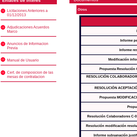
Enlaces de interés
Otros
Licitaciones Anteriores a
01/12/2013
Adjudicaciones Acuerdos
Marco
Informe p
Anuncios de Informacion
Previa
Informe re
Modificación inf
Manual de Usuario
Propuesta Resolución
Cert. de composicion de las
mesas de contratacion
RESOLUCIÓN COLABORADORES
RESOLUCIÓN ACEPTACIÓ
Propuesta MODIFICAC
Propu
Resolución Colaboradores C-
Resolución modificación res
Informe subsanación just