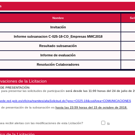
s
Nombre
Sel
Invitación
Informe subsanacion C-025-18-CO_Empresas MWC2018
Resultado subsanación
Informe de evaluación
Resolución Colaboradores
vaciones de la Licitacion
 DE PRESENTACIÓN:
 para presentar las solicitudes de participación
será desde las 11:00 horas del 24 de julio de 
/sede.red.gob.es/oficina/tramites/altaSolicitud.do?proc=C025-18&codArea=COMUNICACIONES
o de presentación de la subsanación es
hasta las 23:59 horas del 15 de octubre de 2018.
ea recibir alertas con las modificaciones de esta Licitación?
Si
ico de la Licitación