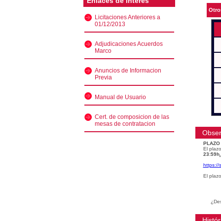
Enlaces de interés
Otro
Licitaciones Anteriores a
01/12/2013
Adjudicaciones Acuerdos
Marco
Anuncios de Informacion
Previa
Manual de Usuario
Cert. de composicion de las
mesas de contratacion
Obser
PLAZO
El plazo
23:59h
.
https:/
El plaz
¿Des
Histór