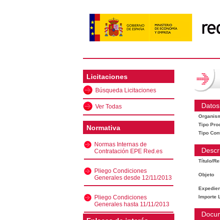
Licitaciones
Búsqueda Licitaciones
Datos
Ver Todas
Organis
Tipo Pro
Normativa
Tipo Con
Normas Internas de
Descr
Contratación EPE Red.es
Título/R
Pliego Condiciones
Objeto
Generales desde 12/11/2013
Expedien
Pliego Condiciones
Importe L
Generales hasta 11/11/2013
Docu