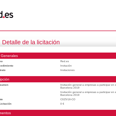
Detalle de la licitación
 Generales
mo
Red.es
cedimiento
Invitación
trato
Invitaciones
ipción
esumen
Invitación general a empresas a participar en
Barcelona 2019
Invitación general a empresas a participar en
Barcelona 2019
te
C025/18-CO
icitación
0 €
mentos