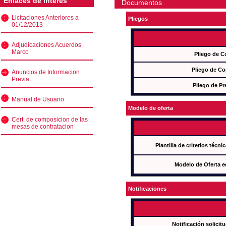
Enlaces de interés
Documentos
Licitaciones Anteriores a
Pliegos
01/12/2013
Adjudicaciones Acuerdos
Marco
Pliego de C
Pliego de Co
Anuncios de Informacion
Previa
Pliego de Pr
Manual de Usuario
Modelo de oferta
Cert. de composicion de las
mesas de contratacion
Plantilla de criterios técn
Modelo de Oferta e
Notificaciones
Notificación solicit