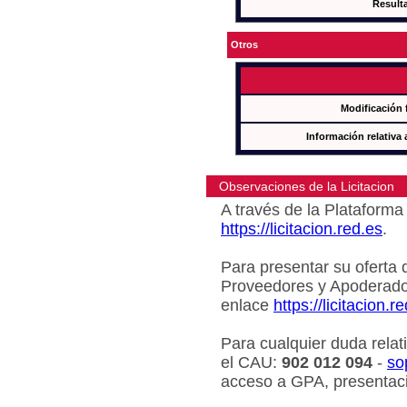
Result
Otros
Modificación 
Información relativa 
Observaciones de la Licitacion
A través de la Plataforma 
https://licitacion.red.es
.
Para presentar su oferta 
Proveedores y Apoderado
enlace
https://licitacion.r
Para cualquier duda relat
el CAU:
902 012 094
-
so
acceso a GPA, presentaci