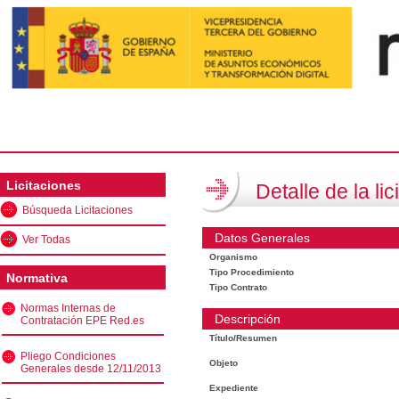
Licitaciones
Detalle de la lic
Búsqueda Licitaciones
Datos Generales
Ver Todas
Organismo
Tipo Procedimiento
Normativa
Tipo Contrato
Normas Internas de
Descripción
Contratación EPE Red.es
Título/Resumen
Pliego Condiciones
Objeto
Generales desde 12/11/2013
Expediente