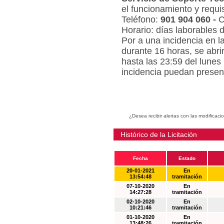
el funcionamiento y requi
Teléfono:
901 904 060 -
C
Horario: días laborables 
Por a una incidencia en l
durante 16 horas, se abri
hasta las 23:59 del lunes
incidencia puedan present
¿Desea recibir alertas con las modificaci
Histórico de la Licitación
Fecha
Estado
20-01-2021
En
13:54:48
tramitación
07-10-2020
En
14:27:28
tramitación
02-10-2020
En
10:21:46
tramitación
01-10-2020
En
13:48:26
tramitación