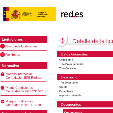
Licitaciones
Detalle de la lic
Búsqueda Licitaciones
Datos Generales
Ver Todas
Organismo
Tipo Procedimiento
Normativa
Tipo Contrato
Normas Internas de
Descripción
Contratación EPE Red.es
Título/Resumen
Objeto
Pliego Condiciones
Generales desde 12/11/2013
Expediente
Importe Licitación
Pliego Condiciones
Documentos
Generales hasta 11/11/2013
Convocatoria