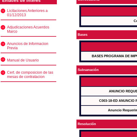
Enlaces de interés
Licitaciones Anteriores a
01/12/2013
C
Adjudicaciones Acuerdos
Marco
Bases
Anuncios de Informacion
Previa
BASES PROGRAMA DE IMP
Manual de Usuario
Subsanación
Cert. de composicion de las
mesas de contratacion
ANUNCIO REQUE
C003-18-ED ANUNCIO
Anuncio Requeri
Resolución