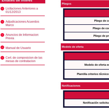
Enlaces de interés
Pliegos
Licitaciones Anteriores a
01/12/2013
Pliego de c
Adjudicaciones Acuerdos
Marco
Pliego de co
Anuncios de Informacion
Pliego de pr
Previa
Modelo de oferta
Manual de Usuario
Cert. de composicion de las
mesas de contratacion
Modelo de oferta e
Plantilla criterios técnic
Notificaciones
Notificación solicit