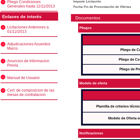
Pliego Condiciones
Importe Licitación
Generales hasta 11/11/2013
Fecha Fin de Presentación de Ofertas
Enlaces de interés
Documentos
Licitaciones Anteriores a
Pliegos
01/12/2013
Adjudicaciones Acuerdos
Marco
Pliego de C
Pliego de Co
Anuncios de Informacion
Previa
Pliego de Pr
Manual de Usuario
Modelo de oferta
Cert. de composicion de las
mesas de contratacion
Plantilla de criterios técn
Modelo de Oferta e
Notificaciones