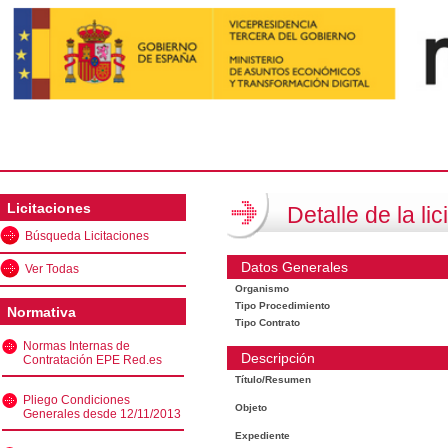
Licitaciones
Detalle de la lic
Búsqueda Licitaciones
Datos Generales
Ver Todas
Organismo
Tipo Procedimiento
Normativa
Tipo Contrato
Normas Internas de
Descripción
Contratación EPE Red.es
Título/Resumen
Pliego Condiciones
Objeto
Generales desde 12/11/2013
Expediente