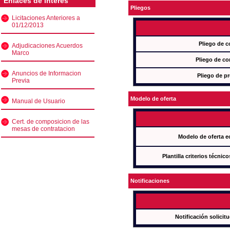
Enlaces de interés
Pliegos
Licitaciones Anteriores a
01/12/2013
Pliego de c
Adjudicaciones Acuerdos
Marco
Pliego de co
Anuncios de Informacion
Pliego de pr
Previa
Modelo de oferta
Manual de Usuario
Cert. de composicion de las
mesas de contratacion
Modelo de oferta e
Plantilla criterios técnic
Notificaciones
Notificación solicit