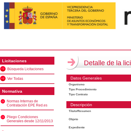
Licitaciones
Detalle de la lic
Búsqueda Licitaciones
Datos Generales
Ver Todas
Organismo
Tipo Procedimiento
Normativa
Tipo Contrato
Normas Internas de
Descripción
Contratación EPE Red.es
Título/Resumen
Pliego Condiciones
Objeto
Generales desde 12/11/2013
Expediente