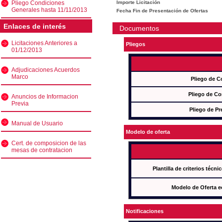
Pliego Condiciones
Importe Licitación
Generales hasta 11/11/2013
Fecha Fin de Presentación de Ofertas
Enlaces de interés
Documentos
Licitaciones Anteriores a
Pliegos
01/12/2013
Adjudicaciones Acuerdos
Marco
Pliego de C
Pliego de Co
Anuncios de Informacion
Previa
Pliego de Pr
Manual de Usuario
Modelo de oferta
Cert. de composicion de las
mesas de contratacion
Plantilla de criterios técn
Modelo de Oferta e
Notificaciones