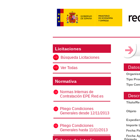
Licitaciones
Búsqueda Licitaciones
Datos
Ver Todas
Organis
Tipo Pro
Normativa
Tipo Con
Normas Internas de
Descr
Contratación EPE Red.es
Título/R
Pliego Condiciones
Objeto
Generales desde 12/11/2013
Expedien
Pliego Condiciones
Importe L
Generales hasta 11/11/2013
Fecha Fi
Fecha Ape
Fórmula