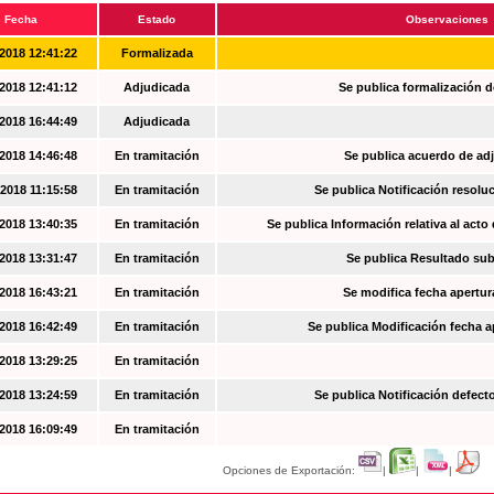
Fecha
Estado
Observaciones
2018 12:41:22
Formalizada
2018 12:41:12
Adjudicada
Se publica formalización d
2018 16:44:49
Adjudicada
2018 14:46:48
En tramitación
Se publica acuerdo de ad
2018 11:15:58
En tramitación
Se publica Notificación resoluc
2018 13:40:35
En tramitación
Se publica Información relativa al acto
2018 13:31:47
En tramitación
Se publica Resultado su
2018 16:43:21
En tramitación
Se modifica fecha apertur
2018 16:42:49
En tramitación
Se publica Modificación fecha a
2018 13:29:25
En tramitación
2018 13:24:59
En tramitación
Se publica Notificación defec
2018 16:09:49
En tramitación
Opciones de Exportación:
|
|
|