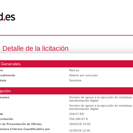
Detalle de la licitación
 Generales
mo
Red.es
cedimiento
Abierto por concurso
trato
Servicios
ipción
esumen
Servicio de apoyo a la ejecución de iniciativa
transformación digital
Servicio de apoyo a la ejecución de iniciativa
transformación digital
te
104/17-ED
icitación
534.186,67 €
n de Presentación de Ofertas
18/04/18 13:00
rtura Criterios Cuantificables por
11/05/18 12:00