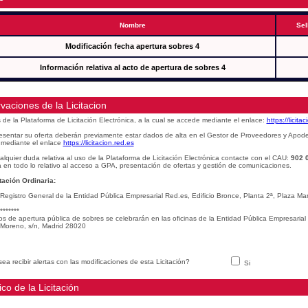
Nombre
Sel
Modificación fecha apertura sobres 4
Información relativa al acto de apertura de sobres 4
vaciones de la Licitacion
s de la Plataforma de Licitación Electrónica, a la cual se accede mediante el enlace:
https://licita
esentar su oferta deberán previamente estar dados de alta en el Gestor de Proveedores y Apod
mediante el enlace
https://licitacion.red.es
alquier duda relativa al uso de la Plataforma de Licitación Electrónica contacte con el CAU:
902 
 en todo lo relativo al acceso a GPA, presentación de ofertas y gestión de comunicaciones.
ación Ordinaria:
 Registro General de la Entidad Pública Empresarial Red.es, Edificio Bronce, Planta 2ª, Plaza 
*******
os de apertura pública de sobres se celebrarán en las oficinas de la Entidad Pública Empresarial
Moreno, s/n, Madrid 28020
ea recibir alertas con las modificaciones de esta Licitación?
Si
ico de la Licitación