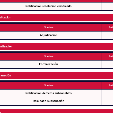
Notificación resolución clasificado
dicacion
Nombre
Sel
Adjudicación
alización
Nombre
Sel
Formalización
anación
Nombre
Sel
Notificación defectos subsanables
Resultado subsanación
s