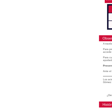
Obser
A travé
Para pr
accede 
Para cu
ayudará
Present
Ante el
*********
Los act
Gómez 
¿Des
Histór