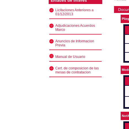
Enlaces de interés
Docu
Licitaciones Anteriores a
01/12/2013
Plie
Adjudicaciones Acuerdos
Marco
Anuncios de Informacion
Previa
Manual de Usuario
Cert. de composicion de las
Mode
mesas de contratacion
Noti