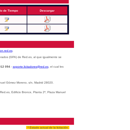
lo de Tiempo
Descargar
cion.red.es
.
erados (GPA) de Red.es, al que igualmente se
012 094
-
soporte.licitadores@red.es
, el cual les
Manuel Gómez Moreno, s/n, Madrid 28020.
 Red.es, Edificio Bronce, Planta 2ª, Plaza Manuel
* Estado actual de la licitación