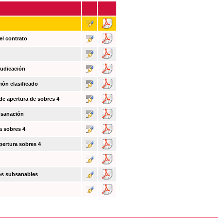
el contrato
judicación
ión clasificado
 de apertura de sobres 4
bsanación
a sobres 4
pertura sobres 4
tos subsanables