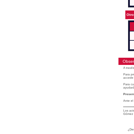
Otro
Obser
A travé
Para pr
accede 
Para cu
ayudará
Present
Ante el
*********
Los act
Gómez 
¿Des