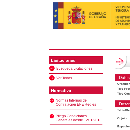
Licitaciones
Búsqueda Licitaciones
Datos
Ver Todas
Organis
Tipo Pro
Normativa
Tipo Con
Normas Internas de
Descr
Contratación EPE Red.es
Título/R
Pliego Condiciones
Objeto
Generales desde 12/11/2013
Expedien