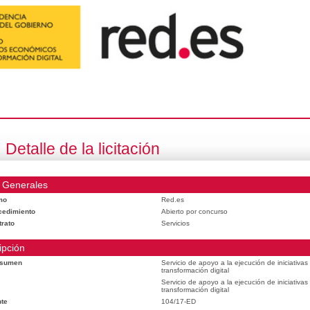
Detalle de la licitación
 Generales
mo
Red.es
cedimiento
Abierto por concurso
trato
Servicios
ipción
esumen
Servicio de apoyo a la ejecución de iniciativa
transformación digital
Servicio de apoyo a la ejecución de iniciativa
transformación digital
te
104/17-ED