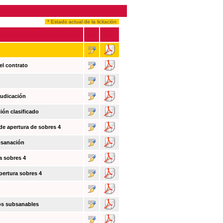
* Estado actual de la licitación
el contrato
judicación
ión clasificado
 de apertura de sobres 4
bsanación
a sobres 4
pertura sobres 4
tos subsanables