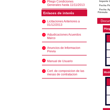
Pliego Condiciones
Importe L
Generales hasta 11/11/2013
Fecha Fi
Fecha Ape
Fórmula
Enlaces de interés
Docu
Licitaciones Anteriores a
01/12/2013
Plie
Adjudicaciones Acuerdos
Marco
Anuncios de Informacion
Previa
Manual de Usuario
Cert. de composicion de las
Mode
mesas de contratacion