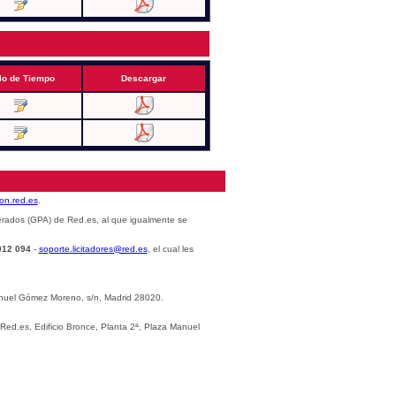
lo de Tiempo
Descargar
cion.red.es
.
erados (GPA) de Red.es, al que igualmente se
012 094
-
soporte.licitadores@red.es
, el cual les
Manuel Gómez Moreno, s/n, Madrid 28020.
 Red.es, Edificio Bronce, Planta 2ª, Plaza Manuel