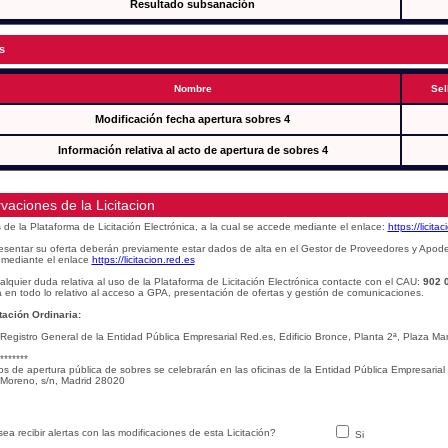
Resultado subsanación
s
Nombre
Sel
Modificación fecha apertura sobres 4
Información relativa al acto de apertura de sobres 4
vaciones de la Licitacion
s de la Plataforma de Licitación Electrónica, a la cual se accede mediante el enlace:
https://licita
esentar su oferta deberán previamente estar dados de alta en el Gestor de Proveedores y Apod
mediante el enlace
https://licitacion.red.es
alquier duda relativa al uso de la Plataforma de Licitación Electrónica contacte con el CAU:
902 
 en todo lo relativo al acceso a GPA, presentación de ofertas y gestión de comunicaciones.
ación Ordinaria:
 Registro General de la Entidad Pública Empresarial Red.es, Edificio Bronce, Planta 2ª, Plaza 
*******
os de apertura pública de sobres se celebrarán en las oficinas de la Entidad Pública Empresarial
Moreno, s/n, Madrid 28020
ea recibir alertas con las modificaciones de esta Licitación?
Si