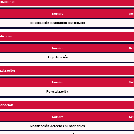
ficaciones
Nombre
Sel
Notificación resolución clasificado
dicacion
Nombre
Sel
Adjudicación
alización
Nombre
Sel
Formalización
anación
Nombre
Sel
Notificación defectos subsanables