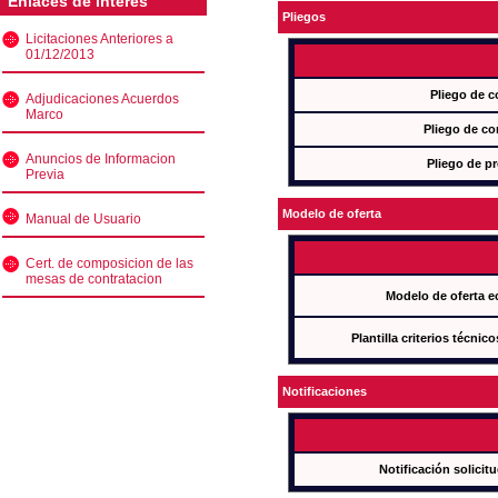
Enlaces de interés
Pliegos
Licitaciones Anteriores a
01/12/2013
Pliego de c
Adjudicaciones Acuerdos
Marco
Pliego de co
Anuncios de Informacion
Pliego de pr
Previa
Modelo de oferta
Manual de Usuario
Cert. de composicion de las
mesas de contratacion
Modelo de oferta e
Plantilla criterios técnic
Notificaciones
Notificación solicit