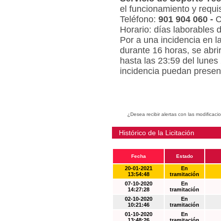
el funcionamiento y requi
Teléfono:
901 904 060 -
C
Horario: días laborables 
Por a una incidencia en l
durante 16 horas, se abri
hasta las 23:59 del lunes
incidencia puedan present
¿Desea recibir alertas con las modificaci
Histórico de la Licitación
Fecha
Estado
20-01-2021
En
13:54:48
tramitación
07-10-2020
En
14:27:28
tramitación
02-10-2020
En
10:21:46
tramitación
01-10-2020
En
13:48:26
tramitación