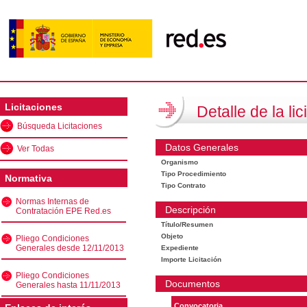
Licitaciones
Detalle de la lic
Búsqueda Licitaciones
Datos Generales
Ver Todas
Organismo
Tipo Procedimiento
Normativa
Tipo Contrato
Normas Internas de
Descripción
Contratación EPE Red.es
Título/Resumen
Objeto
Pliego Condiciones
Generales desde 12/11/2013
Expediente
Importe Licitación
Pliego Condiciones
Documentos
Generales hasta 11/11/2013
Convocatoria