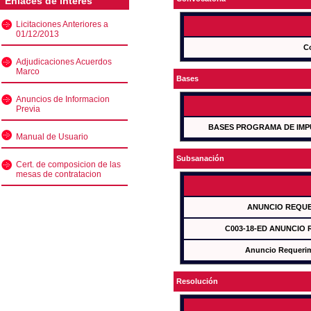
Enlaces de interés
Licitaciones Anteriores a
01/12/2013
C
Adjudicaciones Acuerdos
Marco
Bases
Anuncios de Informacion
Previa
BASES PROGRAMA DE IMP
Manual de Usuario
Subsanación
Cert. de composicion de las
mesas de contratacion
ANUNCIO REQUE
C003-18-ED ANUNCIO
Anuncio Requeri
Resolución