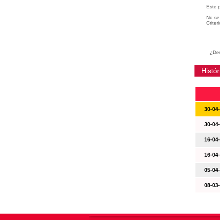
Este 
No se 
Criter
¿Des
Histór
30-04
30-04
16-04
16-04
05-04
08-03