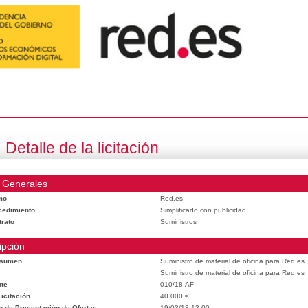
Detalle de la licitación
 Generales
mo
Red.es
cedimiento
Simplificado con publicidad
trato
Suministros
ipción
esumen
Suministro de material de oficina para Red.es
Suministro de material de oficina para Red.es
te
010/18-AF
icitación
40.000 €
n de Presentación de Ofertas
19/03/18 13:00