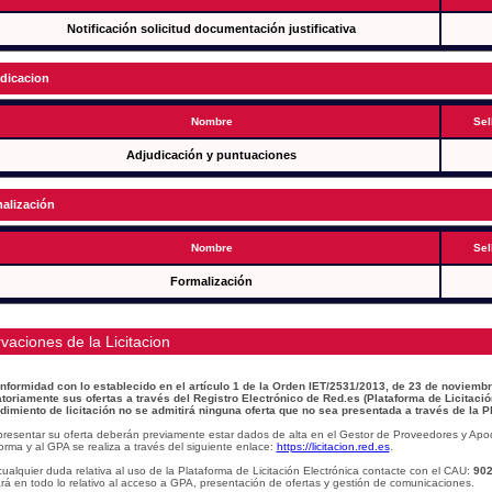
Notificación solicitud documentación justificativa
dicacion
Nombre
Sel
Adjudicación y puntuaciones
alización
Nombre
Sel
Formalización
vaciones de la Licitacion
nformidad con lo establecido en el artículo 1 de la Orden IET/2531/2013, de 23 de noviembr
atoriamente sus ofertas a través del Registro Electrónico de Red.es (Plataforma de Licitació
dimiento de licitación no se admitirá ninguna oferta que no sea presentada a través de la P
presentar su oferta deberán previamente estar dados de alta en el Gestor de Proveedores y Apo
orma y al GPA se realiza a través del siguiente enlace:
https://licitacion.red.es
.
ualquier duda relativa al uso de la Plataforma de Licitación Electrónica contacte con el CAU:
902
á en todo lo relativo al acceso a GPA, presentación de ofertas y gestión de comunicaciones.