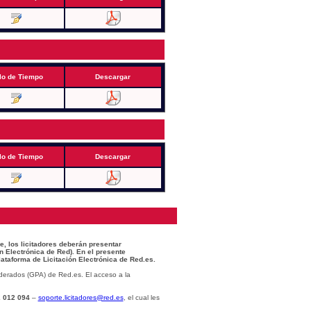
lo de Tiempo
Descargar
lo de Tiempo
Descargar
e, los licitadores deberán presentar
n Electrónica de Red). En el presente
lataforma de Licitación Electrónica de Red.es.
derados (GPA) de Red.es. El acceso a la
 012 094
–
soporte.licitadores@red.es
, el cual les