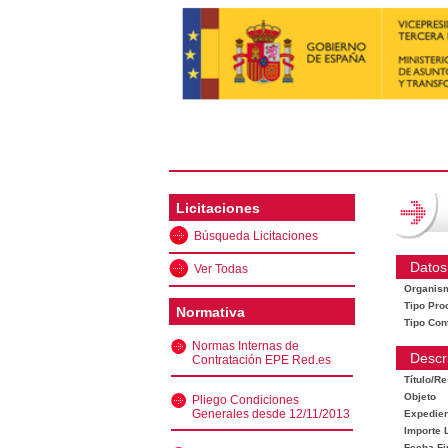
Licitaciones
Búsqueda Licitaciones
Datos
Ver Todas
Organis
Tipo Pro
Normativa
Tipo Con
Normas Internas de
Descr
Contratación EPE Red.es
Título/R
Objeto
Pliego Condiciones
Generales desde 12/11/2013
Expedien
Importe L
Fecha Fi