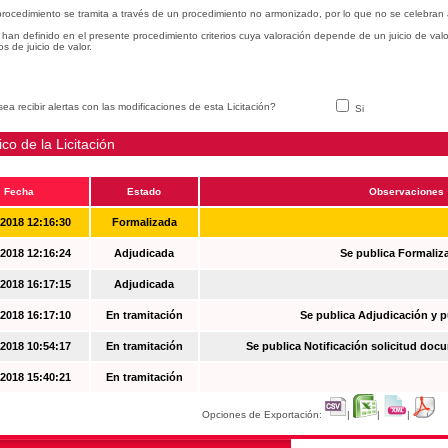
procedimiento se tramita a través de un procedimiento no armonizado, por lo que no se celebran 
han definido en el presente procedimiento criterios cuya valoración depende de un juicio de val
ios de juicio de valor.
ea recibir alertas con las modificaciones de esta Licitación?
Si
ico de la Licitación
Fecha
Estado
Observaciones
-2018 12:16:30
Formalizada
-2018 12:16:24
Adjudicada
Se publica Formaliz
-2018 16:17:15
Adjudicada
-2018 16:17:10
En tramitación
Se publica Adjudicación y 
-2018 10:54:17
En tramitación
Se publica Notificación solicitud docu
-2018 15:40:21
En tramitación
Opciones de Exportación:
|
|
|