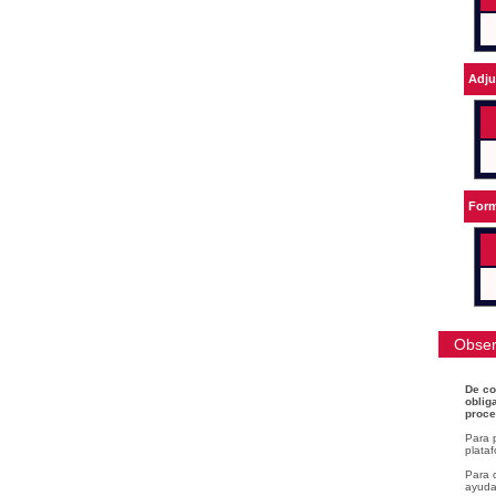
Adju
Form
Obser
De co
oblig
proce
Para 
plataf
Para c
ayudar