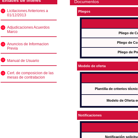
Enlaces de interés
Documentos
Licitaciones Anteriores a
Pliegos
01/12/2013
Adjudicaciones Acuerdos
Marco
Pliego de C
Pliego de Co
Anuncios de Informacion
Previa
Pliego de Pr
Manual de Usuario
Modelo de oferta
Cert. de composicion de las
mesas de contratacion
Plantilla de criterios técn
Modelo de Oferta e
Notificaciones
Notificación solicit