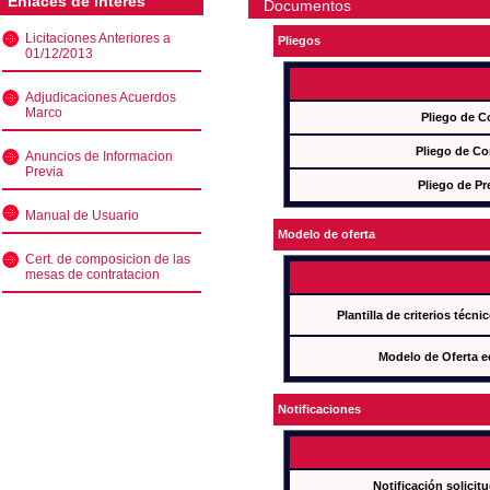
Enlaces de interés
Documentos
Licitaciones Anteriores a
Pliegos
01/12/2013
Adjudicaciones Acuerdos
Marco
Pliego de C
Pliego de Co
Anuncios de Informacion
Previa
Pliego de Pr
Manual de Usuario
Modelo de oferta
Cert. de composicion de las
mesas de contratacion
Plantilla de criterios técn
Modelo de Oferta e
Notificaciones
Notificación solicit