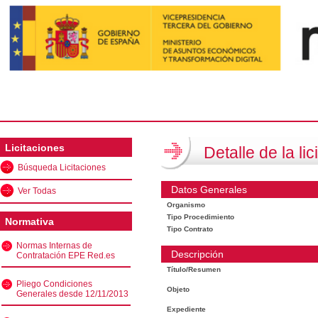
Licitaciones
Detalle de la lic
Búsqueda Licitaciones
Datos Generales
Ver Todas
Organismo
Tipo Procedimiento
Normativa
Tipo Contrato
Normas Internas de
Descripción
Contratación EPE Red.es
Título/Resumen
Pliego Condiciones
Objeto
Generales desde 12/11/2013
Expediente