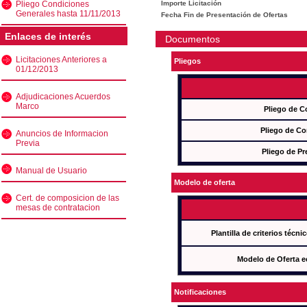
Pliego Condiciones
Importe Licitación
Generales hasta 11/11/2013
Fecha Fin de Presentación de Ofertas
Enlaces de interés
Documentos
Licitaciones Anteriores a
Pliegos
01/12/2013
Adjudicaciones Acuerdos
Marco
Pliego de C
Pliego de Co
Anuncios de Informacion
Previa
Pliego de Pr
Manual de Usuario
Modelo de oferta
Cert. de composicion de las
mesas de contratacion
Plantilla de criterios técn
Modelo de Oferta e
Notificaciones