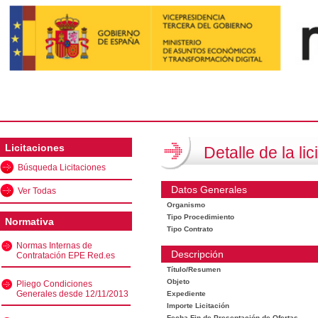
Licitaciones
Detalle de la lic
Búsqueda Licitaciones
Datos Generales
Ver Todas
Organismo
Tipo Procedimiento
Normativa
Tipo Contrato
Normas Internas de
Descripción
Contratación EPE Red.es
Título/Resumen
Objeto
Pliego Condiciones
Generales desde 12/11/2013
Expediente
Importe Licitación
Fecha Fin de Presentación de Ofertas