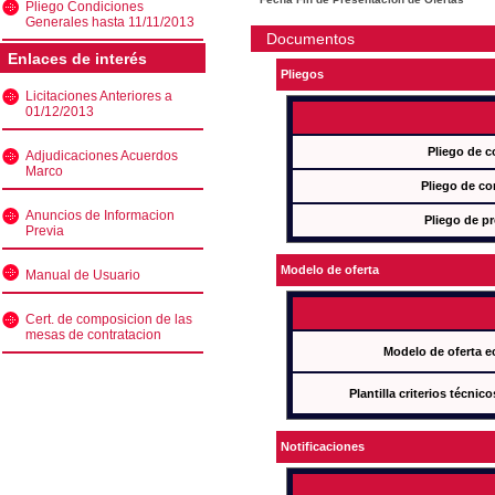
Pliego Condiciones
Generales hasta 11/11/2013
Documentos
Enlaces de interés
Pliegos
Licitaciones Anteriores a
01/12/2013
Pliego de c
Adjudicaciones Acuerdos
Marco
Pliego de co
Anuncios de Informacion
Pliego de pr
Previa
Modelo de oferta
Manual de Usuario
Cert. de composicion de las
mesas de contratacion
Modelo de oferta e
Plantilla criterios técnic
Notificaciones