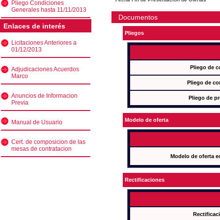
Pliego Condiciones
Generales hasta 11/11/2013
Documentos
Enlaces de interés
Pliegos
Licitaciones Anteriores a
01/12/2013
Pliego de c
Adjudicaciones Acuerdos
Marco
Pliego de co
Anuncios de Informacion
Pliego de pr
Previa
Modelo de oferta
Manual de Usuario
Cert. de composicion de las
mesas de contratacion
Modelo de oferta e
Rectificaciones
Rectificac