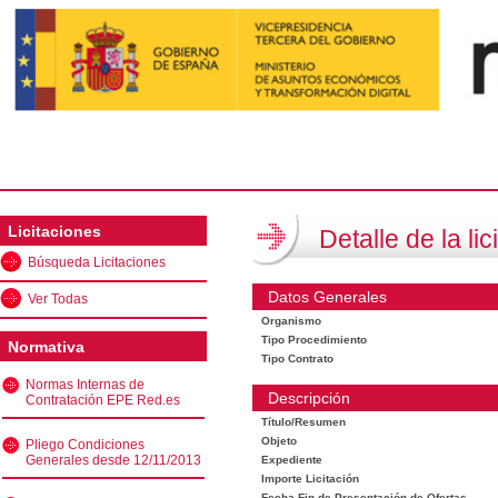
Licitaciones
Detalle de la lic
Búsqueda Licitaciones
Datos Generales
Ver Todas
Organismo
Tipo Procedimiento
Normativa
Tipo Contrato
Normas Internas de
Descripción
Contratación EPE Red.es
Título/Resumen
Objeto
Pliego Condiciones
Generales desde 12/11/2013
Expediente
Importe Licitación
Fecha Fin de Presentación de Ofertas