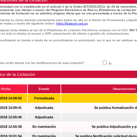
vaciones de la Licitacion
ormidad con lo establecido en el artículo 1 de la Orden IET/2531/2013, de 23 de noviembre,
oriamente sus ofertas a través del Registro Electrónico de Red.es (Plataforma de Licitación
miento de licitación no se admitirá ninguna oferta que no sea presentada a través de la Pla
esentar su oferta deberán previamente estar dados de alta en el Gestor de Proveedores y Apode
se realiza a través del siguiente enlace:
https://licitacion.red.es
.
alquier duda relativa al uso de la Plataforma de Licitación Electrónica contacte con el CAU:
902 
 en todo lo relativo al acceso a GPA, presentación de ofertas y gestión de comunicaciones.
ocedimiento se tramita a través de un procedimiento no armonizado, por lo que no se celebran a
ea recibir alertas con las modificaciones de esta Licitación?
Si
ico de la Licitación
Fecha
Estado
Observaciones
-2018 14:09:50
Formalizada
-2018 14:09:41
Adjudicada
Se publica formalización d
-2018 12:50:45
Adjudicada
-2018 12:50:38
En tramitación
Se publica Adjudicación y 
-2018 10:01:54
En tramitación
Se publica Notificación solicitud docu