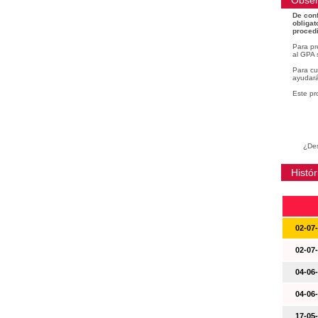
Obser
De conf
obligat
procedi
Para pr
al GPA 
Para cu
ayudará
Este pr
¿Des
Histór
02-07
02-07
04-06
04-06
17-05