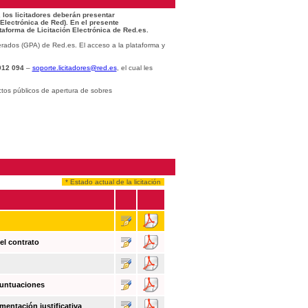
 los licitadores deberán presentar
 Electrónica de Red). En el presente
taforma de Licitación Electrónica de Red.es.
rados (GPA) de Red.es. El acceso a la plataforma y
012 094
–
soporte.licitadores@red.es
, el cual les
ctos públicos de apertura de sobres
* Estado actual de la licitación
el contrato
puntuaciones
mentación justificativa