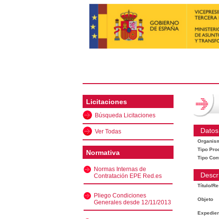
Licitaciones
Búsqueda Licitaciones
Datos
Ver Todas
Organis
Tipo Pro
Normativa
Tipo Con
Normas Internas de
Descr
Contratación EPE Red.es
Título/R
Pliego Condiciones
Objeto
Generales desde 12/11/2013
Expedien