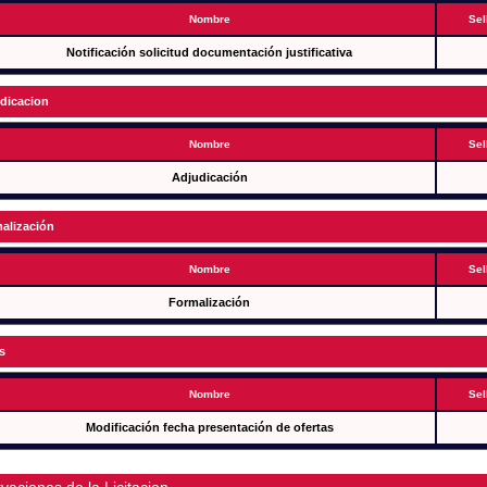
Nombre
Sel
Notificación solicitud documentación justificativa
dicacion
Nombre
Sel
Adjudicación
alización
Nombre
Sel
Formalización
s
Nombre
Sel
Modificación fecha presentación de ofertas