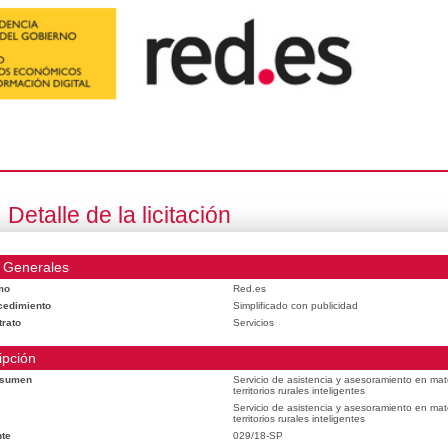
Detalle de la licitación
 Generales
mo
Red.es
cedimiento
Simplificado con publicidad
trato
Servicios
ipción
esumen
Servicio de asistencia y asesoramiento en mat
territorios rurales inteligentes
Servicio de asistencia y asesoramiento en mat
territorios rurales inteligentes
te
029/18-SP