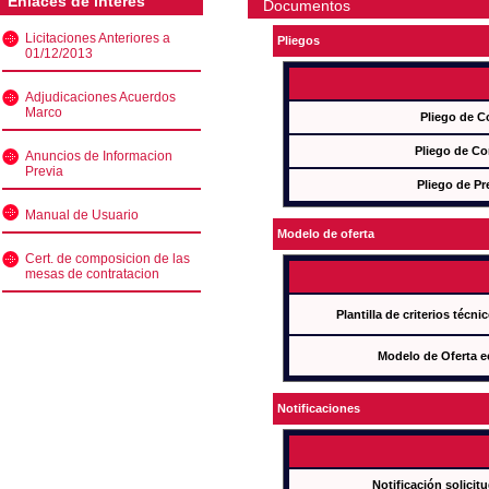
Enlaces de interés
Documentos
Licitaciones Anteriores a
Pliegos
01/12/2013
Adjudicaciones Acuerdos
Marco
Pliego de C
Pliego de Co
Anuncios de Informacion
Previa
Pliego de Pr
Manual de Usuario
Modelo de oferta
Cert. de composicion de las
mesas de contratacion
Plantilla de criterios técn
Modelo de Oferta e
Notificaciones
Notificación solicit