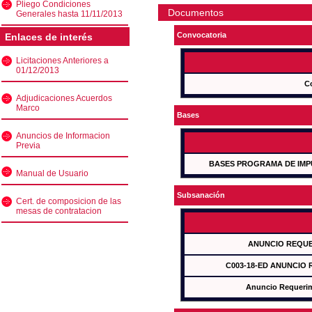
Pliego Condiciones
Documentos
Generales hasta 11/11/2013
Convocatoria
Enlaces de interés
Licitaciones Anteriores a
01/12/2013
C
Adjudicaciones Acuerdos
Marco
Bases
Anuncios de Informacion
Previa
BASES PROGRAMA DE IMP
Manual de Usuario
Subsanación
Cert. de composicion de las
mesas de contratacion
ANUNCIO REQUE
C003-18-ED ANUNCIO
Anuncio Requeri