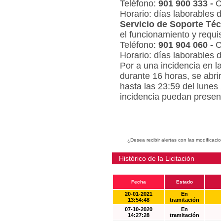
Teléfono:
901 900 333 -
C
Horario: días laborables 
Servicio de Soporte Téc
el funcionamiento y requi
Teléfono:
901 904 060 -
C
Horario: días laborables 
Por a una incidencia en l
durante 16 horas, se abri
hasta las 23:59 del lunes
incidencia puedan present
¿Desea recibir alertas con las modificaci
Histórico de la Licitación
Fecha
Estado
20-01-2021
En
13:54:48
tramitación
07-10-2020
En
14:27:28
tramitación