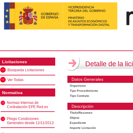
Licitaciones
Detalle de la lic
Búsqueda Licitaciones
Datos Generales
Ver Todas
Organismo
Tipo Procedimiento
Normativa
Tipo Contrato
Normas Internas de
Descripción
Contratación EPE Red.es
Título/Resumen
Objeto
Pliego Condiciones
Generales desde 12/11/2013
Expediente
Importe Licitación