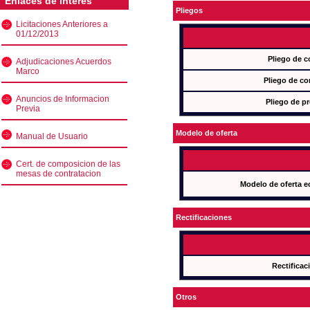
Enlaces de interés
Pliegos
Licitaciones Anteriores a
01/12/2013
Pliego de c
Adjudicaciones Acuerdos
Marco
Pliego de co
Anuncios de Informacion
Pliego de pr
Previa
Modelo de oferta
Manual de Usuario
Cert. de composicion de las
mesas de contratacion
Modelo de oferta e
Rectificaciones
Rectificac
Otros