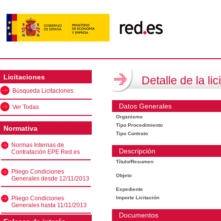
Licitaciones
Detalle de la lic
Búsqueda Licitaciones
Datos Generales
Ver Todas
Organismo
Tipo Procedimiento
Normativa
Tipo Contrato
Normas Internas de
Descripción
Contratación EPE Red.es
Título/Resumen
Pliego Condiciones
Objeto
Generales desde 12/11/2013
Expediente
Pliego Condiciones
Importe Licitación
Generales hasta 11/11/2013
Documentos