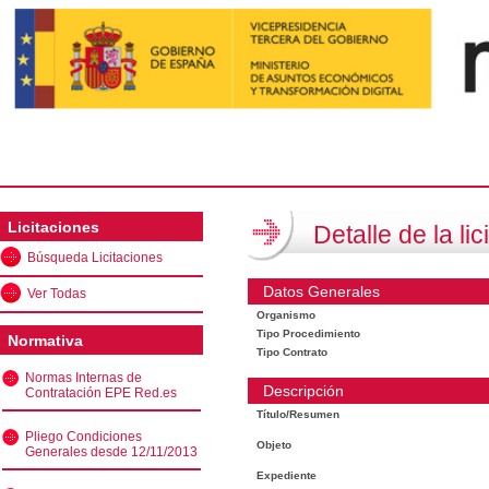
Licitaciones
Detalle de la lic
Búsqueda Licitaciones
Datos Generales
Ver Todas
Organismo
Tipo Procedimiento
Normativa
Tipo Contrato
Normas Internas de
Descripción
Contratación EPE Red.es
Título/Resumen
Pliego Condiciones
Objeto
Generales desde 12/11/2013
Expediente