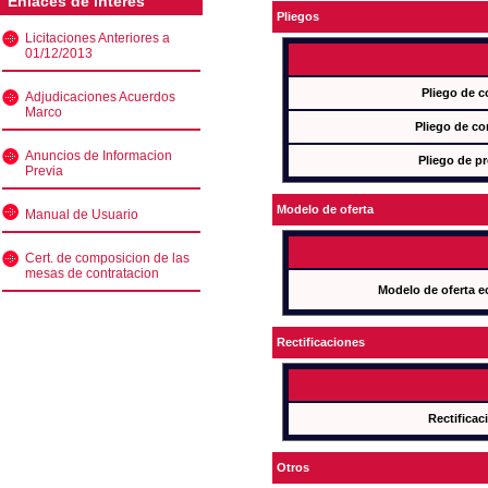
Enlaces de interés
Pliegos
Licitaciones Anteriores a
01/12/2013
Pliego de c
Adjudicaciones Acuerdos
Marco
Pliego de co
Anuncios de Informacion
Pliego de pr
Previa
Modelo de oferta
Manual de Usuario
Cert. de composicion de las
mesas de contratacion
Modelo de oferta e
Rectificaciones
Rectificac
Otros