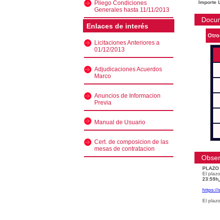
Pliego Condiciones
Importe L
Generales hasta 11/11/2013
Docu
Enlaces de interés
Otro
Licitaciones Anteriores a
01/12/2013
Adjudicaciones Acuerdos
Marco
Anuncios de Informacion
Previa
Manual de Usuario
Cert. de composicion de las
mesas de contratacion
Obser
PLAZO
El plazo
23:59h
.
https:/
El plaz