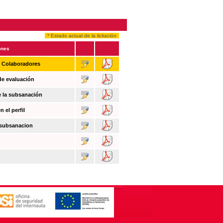
* Estado actual de la licitación
ones
n Colaboradores
de evaluación
e la subsanación
 el perfil
 subsanacion