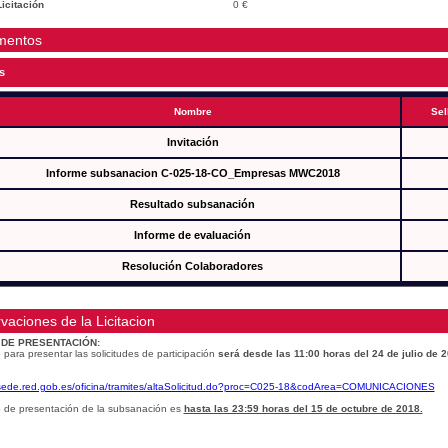
icitación
0 €
mentos
s
Nombre
Sel
Invitación
Informe subsanacion C-025-18-CO_Empresas MWC2018
Resultado subsanación
Informe de evaluación
Resolución Colaboradores
vaciones de la Licitacion
 DE PRESENTACIÓN:
 para presentar las solicitudes de participación
será desde las 11:00 horas del 24 de julio de 
/sede.red.gob.es/oficina/tramites/altaSolicitud.do?proc=C025-18&codArea=COMUNICACIONES
o de presentación de la subsanación es
hasta las 23:59 horas del 15 de octubre de 2018.