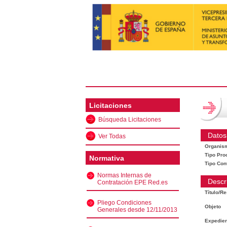
Licitaciones
Búsqueda Licitaciones
Datos
Ver Todas
Organis
Tipo Pro
Normativa
Tipo Con
Normas Internas de
Descr
Contratación EPE Red.es
Título/R
Pliego Condiciones
Objeto
Generales desde 12/11/2013
Expedien