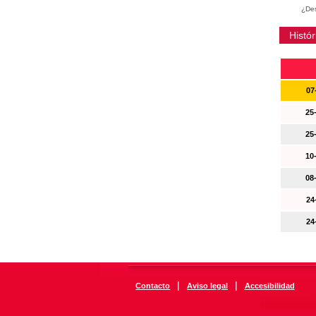
¿Des
Histór
07
25
25
10
08
24
24
|
|
Contacto
Aviso legal
Accesibilidad